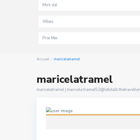
Villes
Accueil
maricelatramel
maricelatramel
maricelatramel |
maricela.tramel52@letstalk.thetravellers