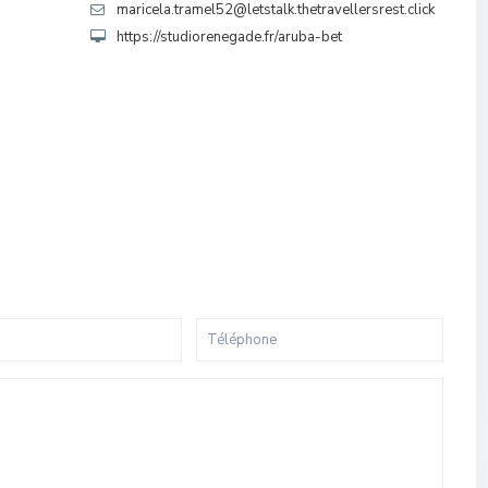
maricela.tramel52@letstalk.thetravellersrest.click
https://studiorenegade.fr/aruba-bet