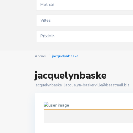
Villes
Accueil
jacquelynbaske
jacquelynbaske
jacquelynbaske |
jacquelyn-baskerville@beastmail.biz