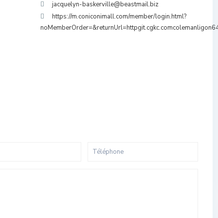
jacquelyn-baskerville@beastmail.biz
https://m.coniconimall.com/member/login.html?
noMemberOrder=&returnUrl=httpgit.cgkc.comcolemanligon6