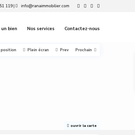
51 119
info@ranaimmobilier.com
|
 un bien
Nos services
Contactez-nous
 position
Plein écran
Prev
Prochain
ouvrir la carte