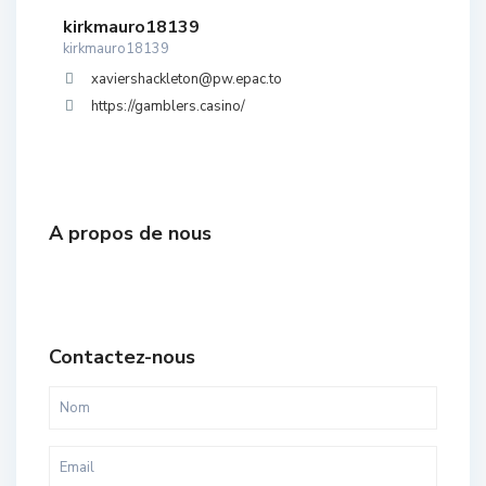
kirkmauro18139
kirkmauro18139
xaviershackleton@pw.epac.to
https://gamblers.casino/
A propos de nous
Contactez-nous