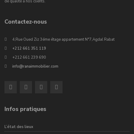
de qualité à nos clients.
Contactez-nous
4,Rue Oued Ziz 3éme étage appartement N°7,Agdal Rabat
+212 661 351 119
+212 661 239 690
info@ranaimmobilier.com
Infos pratiques
L’état des lieux