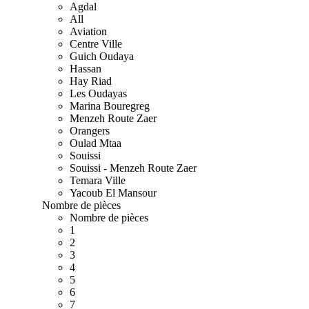
Agdal
All
Aviation
Centre Ville
Guich Oudaya
Hassan
Hay Riad
Les Oudayas
Marina Bouregreg
Menzeh Route Zaer
Orangers
Oulad Mtaa
Souissi
Souissi - Menzeh Route Zaer
Temara Ville
Yacoub El Mansour
Nombre de pièces
Nombre de pièces
1
2
3
4
5
6
7