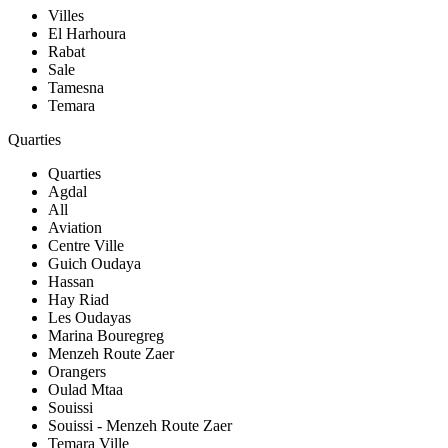
Villes
El Harhoura
Rabat
Sale
Tamesna
Temara
Quarties
Quarties
Agdal
All
Aviation
Centre Ville
Guich Oudaya
Hassan
Hay Riad
Les Oudayas
Marina Bouregreg
Menzeh Route Zaer
Orangers
Oulad Mtaa
Souissi
Souissi - Menzeh Route Zaer
Temara Ville