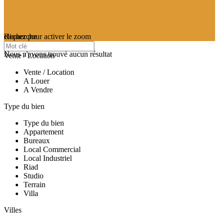
cliquez pour activer le zoom
Recherche
searching...
Nous n'avons trouvé aucun résultat
Vente / Location
Vente / Location
A Louer
A Vendre
Type du bien
Type du bien
Appartement
Bureaux
Local Commercial
Local Industriel
Riad
Studio
Terrain
Villa
Villes