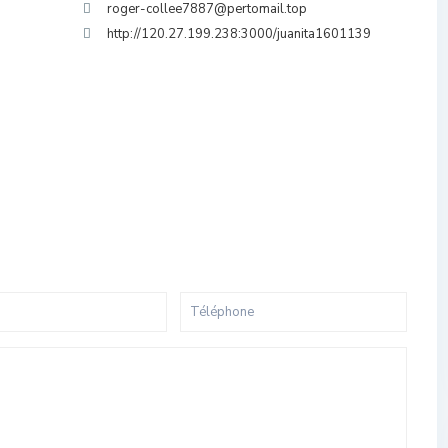
roger-collee7887@pertomail.top
http://120.27.199.238:3000/juanita1601139