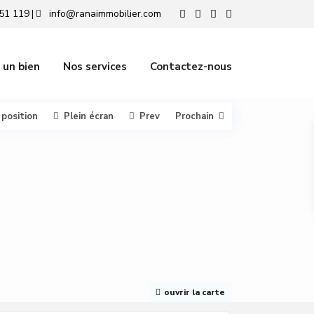
51 119
info@ranaimmobilier.com
|
 un bien
Nos services
Contactez-nous
 position
Plein écran
Prev
Prochain
ouvrir la carte