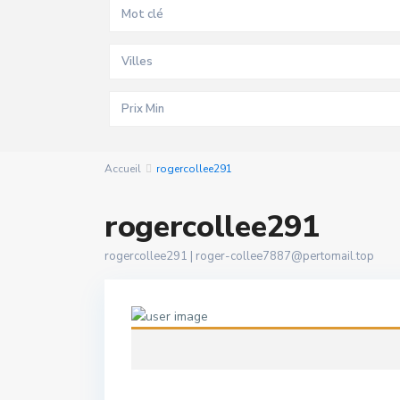
Villes
Accueil
rogercollee291
rogercollee291
rogercollee291 |
roger-collee7887@pertomail.top