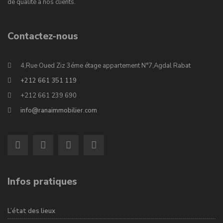
de qualité à nos clients.
Contactez-nous
4,Rue Oued Ziz 3éme étage appartement N°7,Agdal Rabat
+212 661 351 119
+212 661 239 690
info@ranaimmobilier.com
Infos pratiques
L’état des lieux