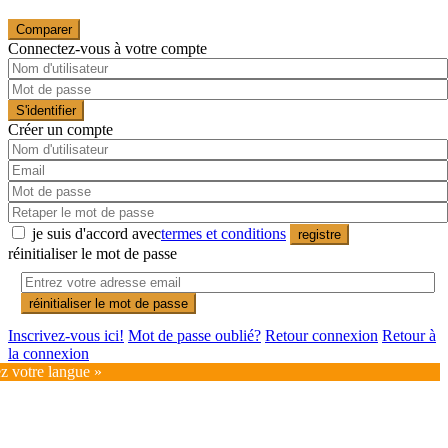
Comparer
Connectez-vous à votre compte
S'identifier
Créer un compte
je suis d'accord avec
termes et conditions
registre
réinitialiser le mot de passe
réinitialiser le mot de passe
Inscrivez-vous ici!
Mot de passe oublié?
Retour connexion
Retour à
la connexion
ez votre langue »