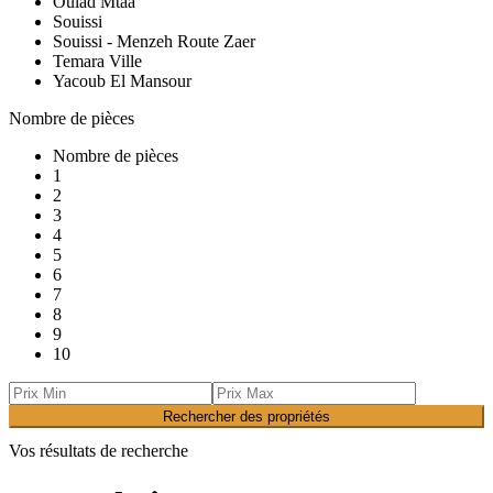
Oulad Mtaa
Souissi
Souissi - Menzeh Route Zaer
Temara Ville
Yacoub El Mansour
Nombre de pièces
Nombre de pièces
1
2
3
4
5
6
7
8
9
10
Rechercher des propriétés
Vos résultats de recherche