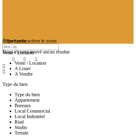
cliquez pour activer le zoom
Recherche
searching...
Nous n'avons trouvé aucun résultat
Vente / Location
Vente / Location
A Louer
A Vendre
Type du bien
Type du bien
Appartement
Bureaux
Local Commercial
Local Industriel
Riad
Studio
Terrain