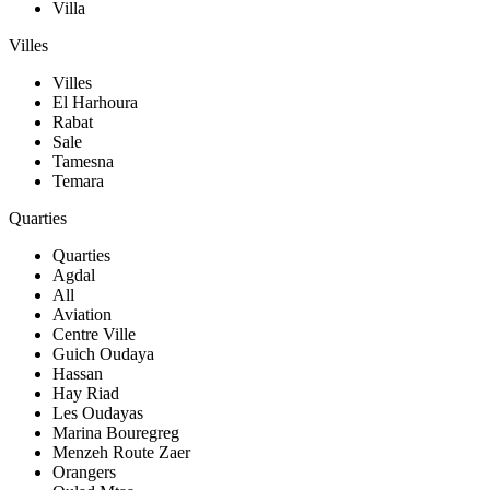
Villa
Villes
Villes
El Harhoura
Rabat
Sale
Tamesna
Temara
Quarties
Quarties
Agdal
All
Aviation
Centre Ville
Guich Oudaya
Hassan
Hay Riad
Les Oudayas
Marina Bouregreg
Menzeh Route Zaer
Orangers