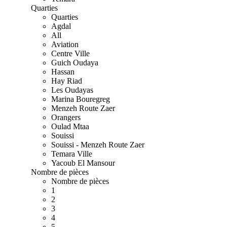
Quarties
Quarties
Agdal
All
Aviation
Centre Ville
Guich Oudaya
Hassan
Hay Riad
Les Oudayas
Marina Bouregreg
Menzeh Route Zaer
Orangers
Oulad Mtaa
Souissi
Souissi - Menzeh Route Zaer
Temara Ville
Yacoub El Mansour
Nombre de pièces
Nombre de pièces
1
2
3
4
5