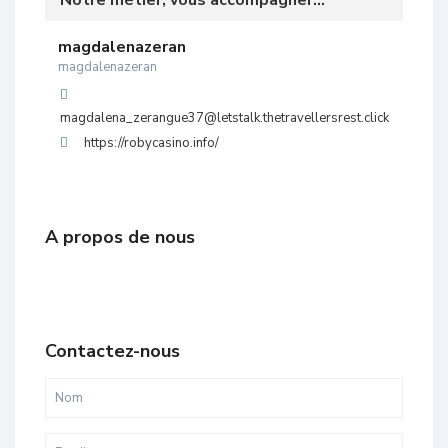
Notre métier, vous accompagner...
magdalenazeran
magdalenazeran
magdalena_zerangue37@letstalk.thetravellersrest.click
https://robycasino.info/
A propos de nous
Contactez-nous