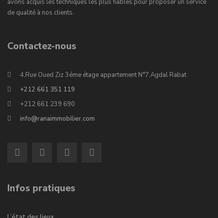
avons acquis les techniques les plus fiables pour proposer un service
de qualité à nos clients.
Contactez-nous
4,Rue Oued Ziz 3éme étage appartement N°7,Agdal Rabat
+212 661 351 119
+212 661 239 690
info@ranaimmobilier.com
Infos pratiques
L’état des lieux