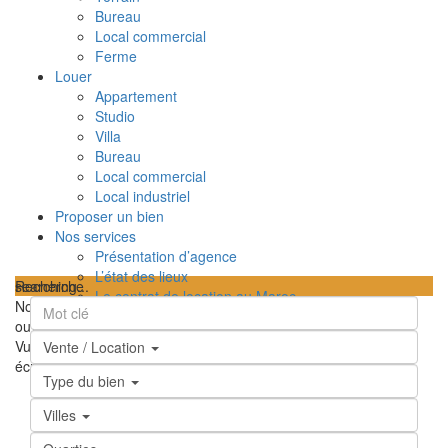
Bureau
Local commercial
Ferme
Louer
Appartement
Studio
Villa
Bureau
Local commercial
Local industriel
Proposer un bien
Nos services
Présentation d’agence
L’état des lieux
searching...
Recherche
Le contrat de location au Maroc
Nous n'avons trouvé aucun résultat
TPI – Taxe sur le profit immobilier au Maroc
ouvrir la carte
Les frais de notaire au Maroc
Vue
Feuille de route
Satellite
Hybride
Terrain
Ma position
Plein
Vente / Location
Contactez-nous
écran
Prev
Prochain
Type du bien
Villes