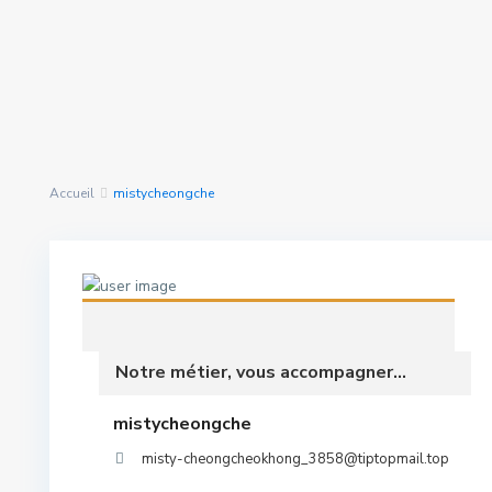
Rechercher Des
nous avons trouvé
0
Propriétés
résultats
Accueil
mistycheongche
Notre métier, vous accompagner...
mistycheongche
misty-cheongcheokhong_3858@tiptopmail.top