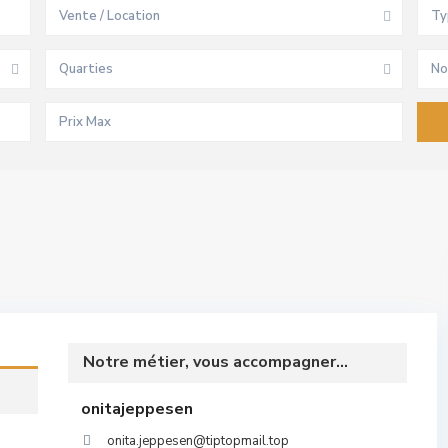
Vente / Location
Ty
Quarties
No
Notre métier, vous accompagner...
onitajeppesen
onita.jeppesen@tiptopmail.top