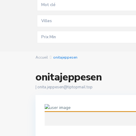
Villes
Accueil
onitajeppesen
onitajeppesen
|
onita.jeppesen@tiptopmail.top