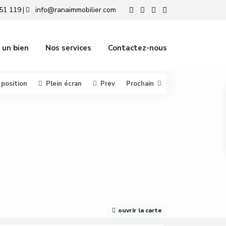
51 119
info@ranaimmobilier.com
|
 un bien
Nos services
Contactez-nous
 position
Plein écran
Prev
Prochain
ouvrir la carte