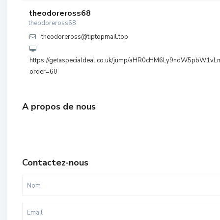
theodoreross68
theodoreross68
theodoreross@tiptopmail.top
https://getaspecialdeal.co.uk/jump/aHR0cHM6Ly9ndW5pbW
order=60
A propos de nous
Contactez-nous