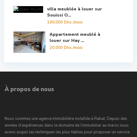
villa meublée à louer sur
Souissi O...
100.000 Dhs
/mois
Appartement meublé à
louer sur Hay ...
20.000 Dhs
/mois
À propos de nous
Nous sommes une agence immobilière installée à Rabat. Depuis des
années d’expériences dans le domaine de l’immobilier au maroc nous
avons acquis les techniques les plus fiables pour proposer un service