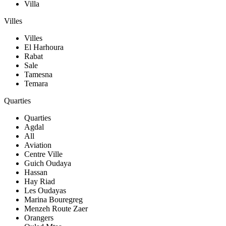
Villa
Villes
Villes
El Harhoura
Rabat
Sale
Tamesna
Temara
Quarties
Quarties
Agdal
All
Aviation
Centre Ville
Guich Oudaya
Hassan
Hay Riad
Les Oudayas
Marina Bouregreg
Menzeh Route Zaer
Orangers