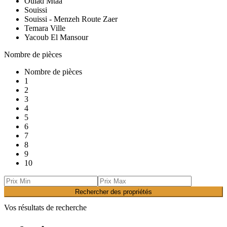
Oulad Mtaa
Souissi
Souissi - Menzeh Route Zaer
Temara Ville
Yacoub El Mansour
Nombre de pièces
Nombre de pièces
1
2
3
4
5
6
7
8
9
10
Rechercher des propriétés
Vos résultats de recherche