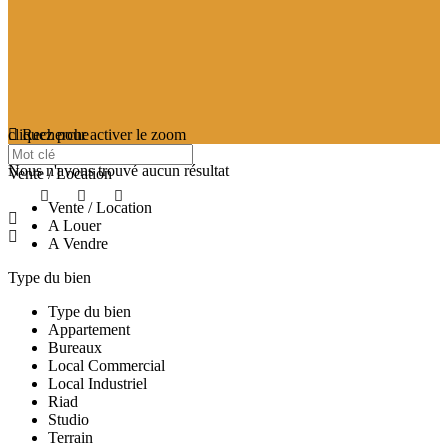
cliquez pour activer le zoom
Recherche
searching...
Nous n'avons trouvé aucun résultat
Vente / Location
Vente / Location
A Louer
A Vendre
Type du bien
Type du bien
Appartement
Bureaux
Local Commercial
Local Industriel
Riad
Studio
Terrain