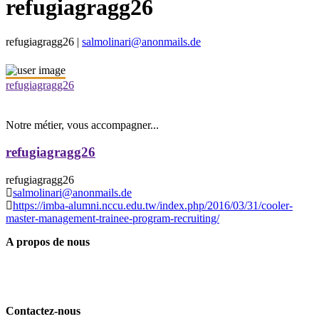
refugiagragg26
refugiagragg26 |
salmolinari@anonmails.de
refugiagragg26
Notre métier, vous accompagner...
refugiagragg26
refugiagragg26
salmolinari@anonmails.de
https://imba-alumni.nccu.edu.tw/index.php/2016/03/31/cooler-
master-management-trainee-program-recruiting/
A propos de nous
Contactez-nous