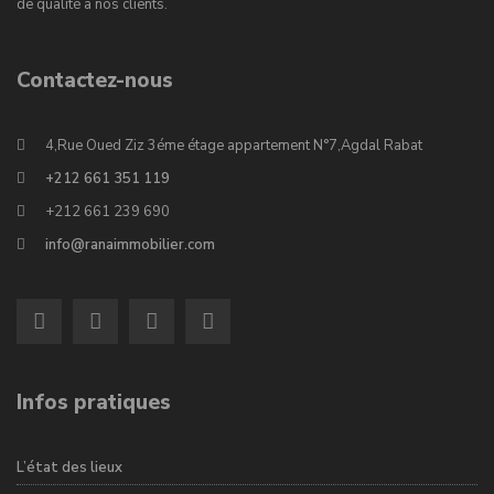
de qualité à nos clients.
Contactez-nous
4,Rue Oued Ziz 3éme étage appartement N°7,Agdal Rabat
+212 661 351 119
+212 661 239 690
info@ranaimmobilier.com
Infos pratiques
L’état des lieux