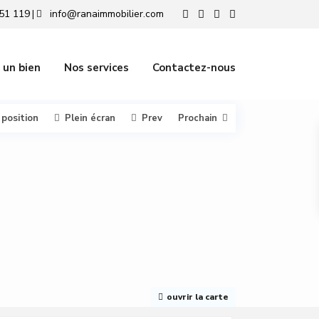
51 119
info@ranaimmobilier.com
|
 un bien
Nos services
Contactez-nous
 position
Plein écran
Prev
Prochain
ouvrir la carte