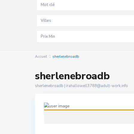
Villes
Accueil
sherlenebroadb
sherlenebroadb
sherlenebroadb |
irahallowell3788@adult-work.info