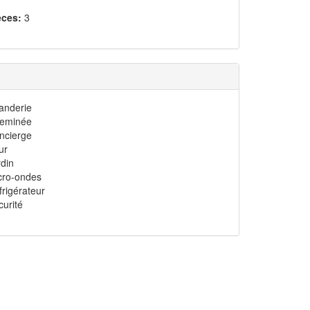
èces:
3
anderie
eminée
ncierge
ur
rdin
cro-ondes
frigérateur
curité