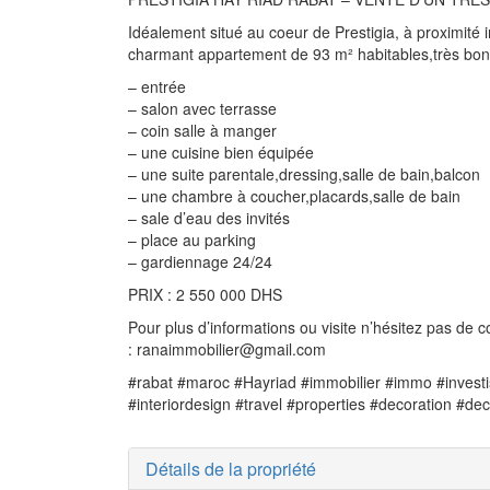
Idéalement situé au coeur de Prestigia, à proximit
charmant appartement de 93 m² habitables,très bon 
– entrée
– salon avec terrasse
– coin salle à manger
– une cuisine bien équipée
– une suite parentale,dressing,salle de bain,balcon
– une chambre à coucher,placards,salle de bain
– sale d’eau des invités
– place au parking
– gardiennage 24/24
PRIX : 2 550 000 DHS
Pour plus d’informations ou visite n’hésitez pas de
: ranaimmobilier@gmail.com
#rabat #maroc #Hayriad #immobilier #immo #investi
#interiordesign #travel #properties #decoration #de
Détails de la propriété