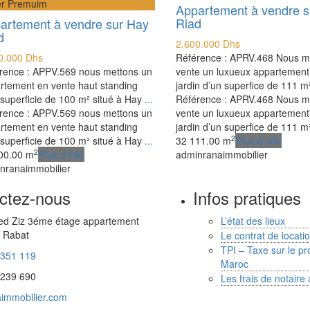
r Premuim
Appartement à vendre s
Riad
artement à vendre sur Hay
d
2.600.000 Dhs
0.000 Dhs
Référence : APRV.468 Nous m
rence : APPV.569 nous mettons un
vente un luxueux appartement
rtement en vente haut standing
jardin d’un superfice de 111 m
 superficie de 100 m² situé à Hay
...
Référence : APRV.468 Nous m
rence : APPV.569 nous mettons un
vente un luxueux appartement
rtement en vente haut standing
jardin d’un superfice de 111 m
2
 superficie de 100 m² situé à Hay
...
3
2
111.00 m
Plus d'info
2
00.00 m
Plus d'info
adminranaimmobilier
nranaimmobilier
ctez-nous
Infos pratiques
d Ziz 3éme étage appartement
L’état des lieux
 Rabat
Le contrat de locat
TPI – Taxe sur le pro
 351 119
Maroc
 239 690
Les frais de notaire
immobilier.com