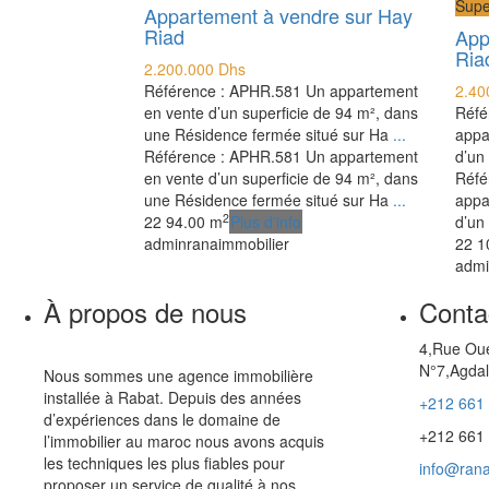
Supe
Appartement à vendre sur Hay
Riad
App
Ria
2.200.000 Dhs
Référence : APHR.581 Un appartement
2.40
en vente d’un superficie de 94 m², dans
Réfé
une Résidence fermée situé sur Ha
...
appa
Référence : APHR.581 Un appartement
d’un
en vente d’un superficie de 94 m², dans
Réfé
une Résidence fermée situé sur Ha
...
appa
2
2
2
94.00 m
Plus d'info
d’un
adminranaimmobilier
2
2
1
admi
À propos de nous
Conta
4,Rue Oue
N°7,Agdal
Nous sommes une agence immobilière
installée à Rabat. Depuis des années
+212 661
d’expériences dans le domaine de
+212 661
l’immobilier au maroc nous avons acquis
les techniques les plus fiables pour
info@rana
proposer un service de qualité à nos