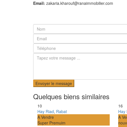
Email:
zakaria.kharouf@ranaimmobilier.com
Envoyer le message
Quelques biens similaires
10
16
Hay Riad
,
Rabat
Hay 
A Vendre
A Ve
Super Premuim
nouve