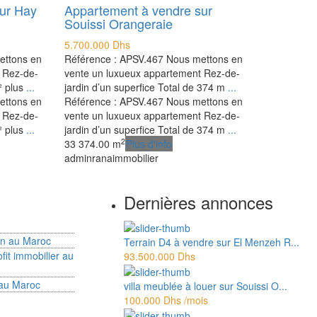
ur Hay
Appartement à vendre sur
Souissi Orangeraie
5.700.000 Dhs
ettons en
Référence : APSV.467 Nous mettons en
 Rez-de-
vente un luxueux appartement Rez-de-
² plus
...
jardin d’un superfice Total de 374 m
...
ettons en
Référence : APSV.467 Nous mettons en
 Rez-de-
vente un luxueux appartement Rez-de-
² plus
...
jardin d’un superfice Total de 374 m
...
2
3
3
374.00 m
Plus d'info
adminranaimmobilier
Dernières annonces
ion au Maroc
Terrain D4 à vendre sur El Menzeh R...
fit immobilier au
93.500.000 Dhs
 au Maroc
villa meublée à louer sur Souissi O...
100.000 Dhs
/mois