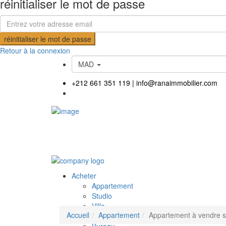
réinitialiser le mot de passe
réinitialiser le mot de passe
Retour à la connexion
MAD
+212 661 351 119
|
info@ranaimmobilier.com
Acheter
Appartement
Studio
Villa
Accueil
Appartement
Appartement à vendre s
Terrain