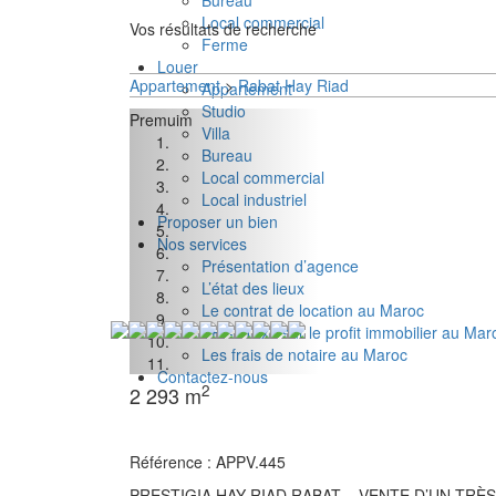
Bureau
Local commercial
Vos résultats de recherche
Ferme
Louer
Appartement
>
Rabat
Hay Riad
Appartement
Studio
Premuim
Villa
Bureau
Local commercial
Local industriel
Proposer un bien
Nos services
Présentation d’agence
L’état des lieux
Le contrat de location au Maroc
TPI – Taxe sur le profit immobilier au Mar
Les frais de notaire au Maroc
Contactez-nous
2
2
2
93 m
Référence : APPV.445
PRESTIGIA HAY RIAD RABAT – VENTE D’UN TRÈS 