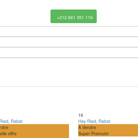
+212 661 351 119
16
Riad
,
Rabat
Hay Riad
,
Rabat
ndre
A Vendre
lle offre
Super Premuim