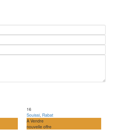
16
Souissi
,
Rabat
A Vendre
nouvelle offre