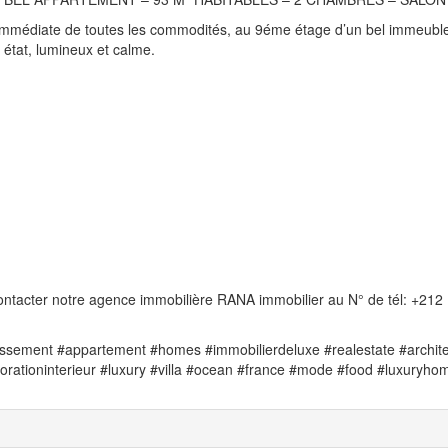
é immédiate de toutes les commodités, au 9éme étage d’un bel immeuble
état, lumineux et calme.
 contacter notre agence immobilière RANA immobilier au N° de tél: +212
ssement #appartement #homes #immobilierdeluxe #realestate #archite
corationinterieur #luxury #villa #ocean #france #mode #food #luxuryho