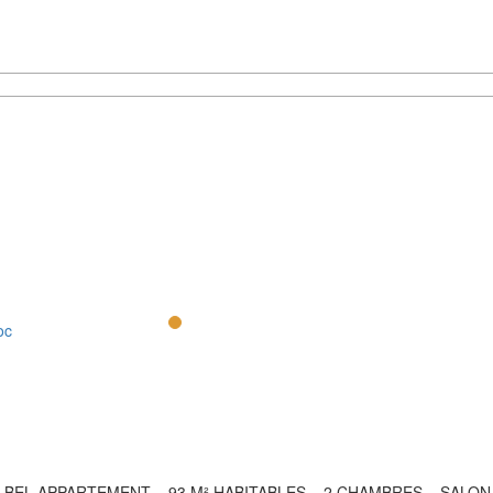
oc
BEL APPARTEMENT – 93 M² HABITABLES – 2 CHAMBRES – SALON – 