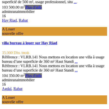
superficié de 500 m², usage professionnel, situ
...
2
10
3
500.00 m
Plus d'info
adminranaimmobilier
16
Hay Riad
,
Rabat
A Louer
nouvelle offre
villa bureau à louer sur Hay Riad
35.000 Dhs
/mois
Référence : VLRB.141 Nous mettons en location une villa à usage
bureau d’une superficie de 360 m² Haut Standi
...
Référence : VLRB.141 Nous mettons en location une villa à usage
bureau d’une superficie de 360 m² Haut Standi
...
2
10
4
350.00 m
Plus d'info
adminranaimmobilier
16
Agdal
,
Rabat
A Louer
nouvelle offre