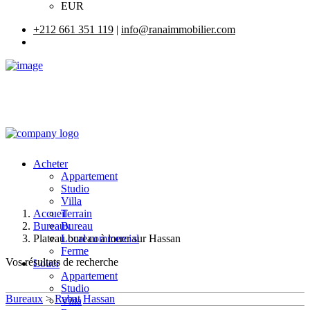
EUR
+212 661 351 119
|
info@ranaimmobilier.com
Acheter
Appartement
Studio
Villa
Accueil
Terrain
Bureaux
Bureau
Plateau bureau à louer sur Hassan
Local commercial
Ferme
Vos résultats de recherche
Louer
Appartement
Studio
Bureaux
>
Rabat
Hassan
Villa