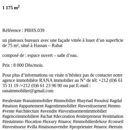
2
1
1
75 m
Référence : PBHS.039
un plateaux bureaux avec une façade vitrée à louer d’un superficie
de 75 m², situé à Hassan – Rabat
composé de : espace ouvert – salle d’eau.
Prix : 8 000 Dhs/mois.
Pour plus d’informations ou visite n’hésitez pas de contacter notre
agence immobilière RANA immobilier au N° de tél: +212 (0)6 61
35 11 19 /+212 (0)6 61 23 96 90 ou par E-mail :
ranaimmobilier@gmail.com
#realestate #ranaimmobilier #immobilier #hayriad #souissi #agdal
#maison #appartement #agentimmobilier #investissement #immo
#vente #architecture #avendre #investissementimmobilier
#agenceimmobiliere #achat #decoration #entrepreneur #estimation
#instaimmo #location #luxury #maroc #immobilierdeluxe #conseil
#investisseur #villa #maisonavendre #proprietaire #maroc #terrain