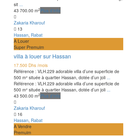
sit
...
2
4
3
700.00 m
Plus d'info
Zakaria Kharouf
13
Hassan
,
Rabat
A Louer
Super Premuim
villa à louer sur Hassan
17.500 Dhs
/mois
Référence : VLH.229 adorable villa d’une superficie de
500 m² située à quartier Hassan, dotée d’un joli
...
Référence : VLH.229 adorable villa d’une superficie de
500 m² située à quartier Hassan, dotée d’un joli
...
2
4
3
500.00 m
Plus d'info
Zakaria Kharouf
16
Hassan
,
Rabat
A Vendre
Premuim