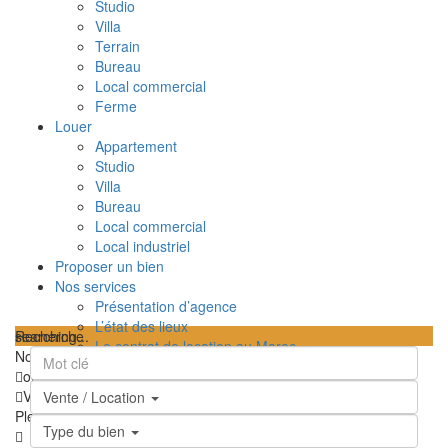
Studio
Villa
Terrain
Bureau
Local commercial
Ferme
Louer
Appartement
Studio
Villa
Bureau
Local commercial
Local industriel
Proposer un bien
Nos services
Présentation d’agence
L’état des lieux
searching...
Recherche
Le contrat de location au Maroc
Nous n'avons trouvé aucun résultat
TPI – Taxe sur le profit immobilier au Maroc
ouvrir la carte
Les frais de notaire au Maroc
Vue
Feuille de route
Satellite
Hybride
Terrain
Ma position
Vente / Location
Contactez-nous
Plein écran
Prev
Prochain
Type du bien