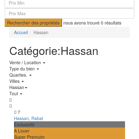
Rechercher des propriétés
nous avons trouvé
0
résultats
Accueil
Hassan
Catégorie:Hassan
Vente / Location
Type du bien
Quarties.
Villes
Hassan
Tout
7
Hassan
,
Rabat
Exclusivité
A Louer
Super Premuim