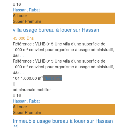
16
Hassan
,
Rabat
A Louer
Super Premuim
villa usage bureau à louer sur Hassan
45.000 Dhs
Référence : VLHB.015 Une villa d’une superficie de
1000 m² convient pour organisme à usage administratif,
d&r
...
Référence : VLHB.015 Une villa d’une superficie de
1000 m² convient pour organisme à usage administratif,
d&r
...
2
10
4
1,000.00 m
Plus d'info
adminranaimmobilier
16
Hassan
,
Rabat
A Louer
Super Premuim
Immeuble usage bureau à louer sur Hassan
...