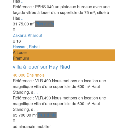
Has
...
Référence : PBHS.040 un plateaux bureaux avec une
façade vitrée à louer d’un superficie de 75 m², situé à
Has
...
2
3
1
75.00 m
Plus d'info
Zakaria Kharouf
16
Hassan
,
Rabat
A Louer
Premuim
villa à louer sur Hay Riad
40.000 Dhs
/mois
Référence : VLR.490 Nous mettons en location une
magnifique villa d’une superficie de 600 m² Haut
Standing, s
...
Référence : VLR.490 Nous mettons en location une
magnifique villa d’une superficie de 600 m² Haut
Standing, s
...
2
6
5
700.00 m
Plus d'info
adminranaimmobilier