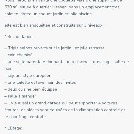
Nous mettons en vente une coquette villa d’une superficié de
530 m², située à quartier Hassan, dans un emplacement très
calmen. dotée un coquet jardin et jolie piscine.
elle est bien ensoleillée et construite sur 3 niveaux :
* Rez de Jardin:
– Tripls salons ouverts sur le jardin , et jolie terrasse
– coin cheminé
– une suite parentale donnant sur la piscine – dressing – salle de
bain
– séjours style européen
– une toilette et lave main des invités
– deux cuisine bien équipée
– salle à manger
– il y a aussi un grand garage qui peut supporter 4 voitures.
*toutes les piéces sont équipées de la climatisation centrale et
le chauffage centrale.
* L’Étage: