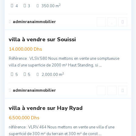
2
4
3
350.00 m
Souissi
,
adminranaimmobilier
6
Rabat
villa à vendre sur Souissi
uim
14.000.000 Dhs
Référence : VLSV.580 Nous mettons en vente une somptueuse
villa d’une superficie de 2000 m² Haut Standing, si
...
2
5
5
2,000.00 m
Hay
Riad
,
adminranaimmobilier
6
Rabat
villa à vendre sur Hay Ryad
elle
re
6.500.000 Dhs
référence : VLRV.464 Nous mettons en vente une villa d’une
superficié de 300 m² du terrain et 300 m² de const
...