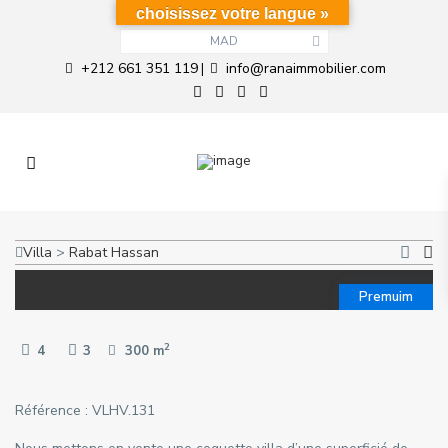
choisissez votre langue »
MAD
+212 661 351 119
info@ranaimmobilier.com
|
Villa
>
Rabat
Hassan
Premuim
2
4
3
300 m
Référence : VLHV.131