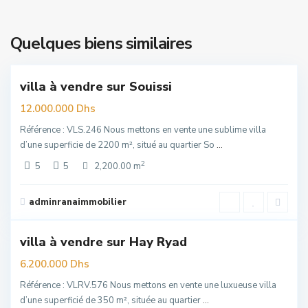
Souissi
,
Quelques biens similaires
6
Rabat
villa à vendre sur Souissi
uim
12.000.000 Dhs
Référence : VLS.246 Nous mettons en vente une sublime villa
d’une superficie de 2200 m², situé au quartier So
...
2
5
5
2,200.00 m
Hay
Riad
,
adminranaimmobilier
6
Rabat
villa à vendre sur Hay Ryad
elle
re
6.200.000 Dhs
Référence : VLRV.576 Nous mettons en vente une luxueuse villa
d’une superficié de 350 m², située au quartier
...