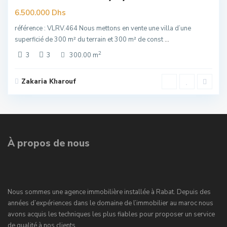
re
6.500.000 Dhs
référence : VLRV.464 Nous mettons en vente une villa d’une
superficié de 300 m² du terrain et 300 m² de const
...
2
3
3
300.00 m
Zakaria Kharouf
À propos de nous
Nous sommes une agence immobilière installée à Rabat. Depuis des
années d’expériences dans le domaine de l’immobilier au maroc nous
avons acquis les techniques les plus fiables pour proposer un service
de qualité à nos clients.