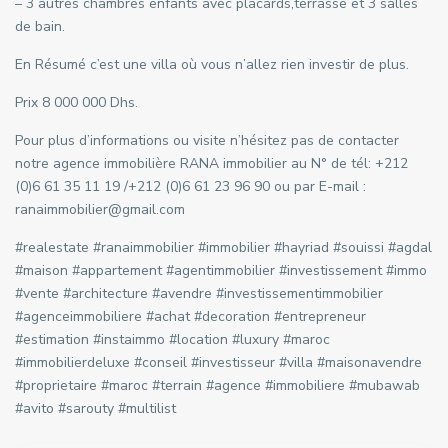
– 3 autres chambres enfants avec placards,terrasse et 3 salles
de bain.
En Résumé c’est une villa où vous n’allez rien investir de plus.
Prix 8 000 000 Dhs.
Pour plus d’informations ou visite n’hésitez pas de contacter
notre agence immobilière RANA immobilier au N° de tél: +212
(0)6 61 35 11 19 /+212 (0)6 61 23 96 90 ou par E-mail :
ranaimmobilier@gmail.com
#realestate #ranaimmobilier #immobilier #hayriad #souissi #agdal
#maison #appartement #agentimmobilier #investissement #immo
#vente #architecture #avendre #investissementimmobilier
#agenceimmobiliere #achat #decoration #entrepreneur
#estimation #instaimmo #location #luxury #maroc
#immobilierdeluxe #conseil #investisseur #villa #maisonavendre
#proprietaire #maroc #terrain #agence #immobiliere #mubawab
#avito #sarouty #multilist