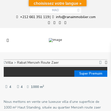
choisissez votre langue »
MAD
+212 661 351 119
info@ranaimmobilier.com
|
Villa
>
Rabat
Menzeh Route Zaer
Super Premuim
2
4
4
1000 m
Nous mettons en vente une luxeuse villa d’une superficie de
1000 m² Haut Standing, située au quartier Menzeh route zaer