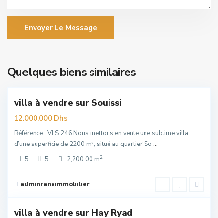
Envoyer Le Message
Souissi
,
Quelques biens similaires
6
Rabat
villa à vendre sur Souissi
uim
12.000.000 Dhs
Référence : VLS.246 Nous mettons en vente une sublime villa
d’une superficie de 2200 m², situé au quartier So
...
2
5
5
2,200.00 m
Hay
Riad
,
adminranaimmobilier
6
Rabat
villa à vendre sur Hay Ryad
elle