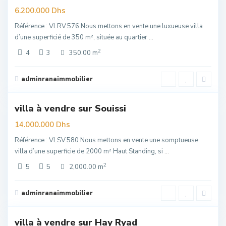
re
6.200.000 Dhs
Référence : VLRV.576 Nous mettons en vente une luxueuse villa
d’une superficié de 350 m², située au quartier
...
2
4
3
350.00 m
Souissi
,
adminranaimmobilier
6
Rabat
villa à vendre sur Souissi
uim
14.000.000 Dhs
Référence : VLSV.580 Nous mettons en vente une somptueuse
villa d’une superficie de 2000 m² Haut Standing, si
...
2
5
5
2,000.00 m
Hay
Riad
,
adminranaimmobilier
6
Rabat
villa à vendre sur Hay Ryad
elle