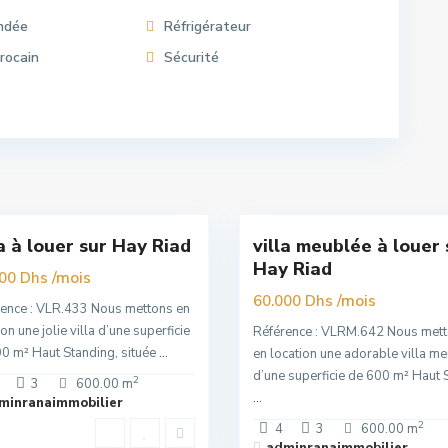
indée
Réfrigérateur
rocain
Sécurité
Hay
,
Riad
,
t
16
Rabat
la à louer sur Hay Riad
villa meublée à louer 
Super
Hay Riad
Premuim
/mois
000 Dhs
/mois
60.000 Dhs
ence : VLR.433 Nous mettons en
ion une jolie villa d’une superficie
Référence : VLRM.642 Nous met
0 m² Haut Standing, située
...
en location une adorable villa m
d’une superficie de 600 m² Haut 
2
3
600.00 m
...
minranaimmobilier
2
4
3
600.00 m