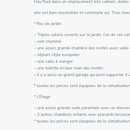
Hay Riad dans un emplacement très calmen. dotée un 
elle est bien ensoleillée et construite sur Trois nive
* Rez de Jardin:
– Triples salons ouverts sur le jardin, l’un de ces s
– coin cheminé
– une assez grande chambre des invités avec salle 
– séjours style européen
– une salle à manger
– une toilette et lave main des invités
– il y a aussi un grand garage qui peut supporter 4 v
* toutes les piéces sont équipées de la climatisation
* L’Étage:
– une assez grande suite parentale avec un dressing
– 3 autres chambres enfants avec placards,terrasse 
* toutes les piéces sont équipées de la climatisation