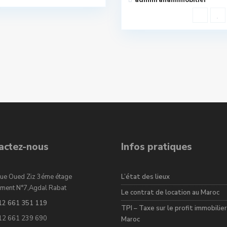
adminranaimmobilier
actez-nous
Infos pratiques
ue Oued Ziz 3éme étage
L’état des lieux
ment N°7,Agdal Rabat
Le contrat de location au Maroc
12 661 351 119
TPI – Taxe sur le profit immobilier
12 661 239 690
Maroc