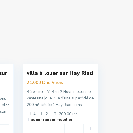
Hay
Riad
,
16
Rabat
sur
villa à louer sur Hay Riad
Nouvelle
Offre
/mois
21.000 Dhs
Référence : VLR.632 Nous mettons en
vente une jolie villa d’une superficié de
tons
200 m², située à Hay Riad, dans
...
eublée
Stan
2
4
2
200.00 m
adminranaimmobilier