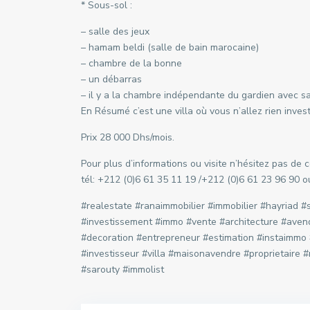
* Sous-sol :
– salle des jeux
– hamam beldi (salle de bain marocaine)
– chambre de la bonne
– un débarras
– il y a la chambre indépendante du gardien avec sa
En Résumé c’est une villa où vous n’allez rien invest
Prix 28 000 Dhs/mois.
Pour plus d’informations ou visite n’hésitez pas de
tél: +212 (0)6 61 35 11 19 /+212 (0)6 61 23 96 90 
#realestate #ranaimmobilier #immobilier #hayriad 
#investissement #immo #vente #architecture #aven
#decoration #entrepreneur #estimation #instaimmo 
#investisseur #villa #maisonavendre #proprietaire
#sarouty #immolist