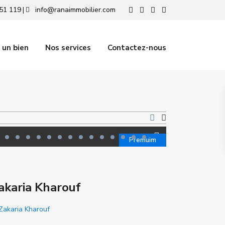
51 119
info@ranaimmobilier.com
|
 un bien
Nos services
Contactez-nous
Premuim
akaria Kharouf