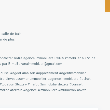
 salle de bain
ir de plus.
 contacter notre agence immobilière RANA immobilier au N° de
ou par E-mail : ranaimmobilier@gmail.com
#souissi #agdal #maison #appartement #agentimmobilier
dre #investissementimmobilier #agenceimmobiliere #achat
#location #luxury #maroc #immobilierdeluxe #conseil
 #maroc #terrain #agence #immobiliere #mubawab #avito