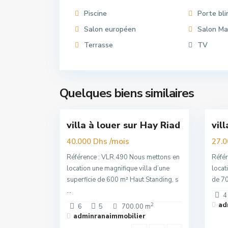
Piscine
Porte bl
Salon européen
Salon Ma
Terrasse
TV
Hassan
,
all
Quelques biens similaires
16
Rabat
16
Raba
villa à louer sur Hay Riad
vil
Premuim
Premuim
/mois
40.000 Dhs
27.
Référence : VLR.490 Nous mettons en
Référ
location une magnifique villa d’une
locat
superficie de 600 m² Haut Standing, s
de 70
...
4
ad
2
6
5
700.00 m
adminranaimmobilier