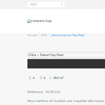
MAD
Accueil
Villa
villa à louer sur Hay Riad
Villa
>
Rabat
Hay Riad
2
4
4
450 m
Référence : VLHR.323
Nous mettons en location une coquette villa neuve j