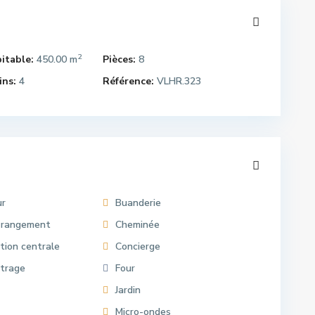
2
itable:
450.00 m
Pièces:
8
ins:
4
Référence:
VLHR.323
ur
Buanderie
 rangement
Cheminée
tion centrale
Concierge
itrage
Four
Jardin
Micro-ondes