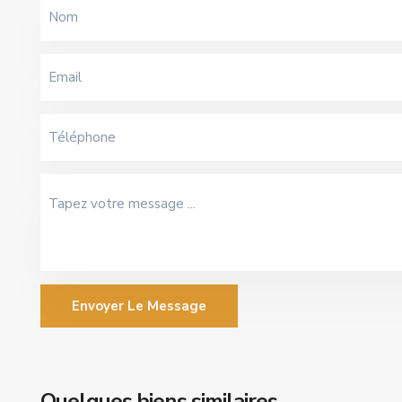
Envoyer Le Message
Hassan
,
Quelques biens similaires