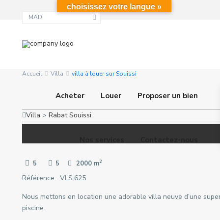
choisissez votre langue »
MAD
Accueil
Villa
villa à louer sur Souissi
Acheter
Louer
Proposer un bien
Villa
>
Rabat
Souissi
Nos services
Contactez-nous
2
5
5
2000 m
Référence : VLS.625
Nous mettons en location une adorable villa neuve d’une superf
piscine.