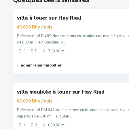
16
Rabat
villa à louer sur Hay Riad
Premuim
/mois
40.000 Dhs
Référence : VLR.490 Nous mettons en location une magnifique villa
de 600 m² Haut Standing, s
...
2
6
5
700.00 m
Hay
adminranaimmobilier
Riad
,
16
Rabat
villa meublée à louer sur Hay Riad
Super
Premuim
/mois
60.000 Dhs
Référence : VLRM.642 Nous mettons en location une adorable vill
superficie de 600 m² Haut Stan
...
2
4
3
600.00 m