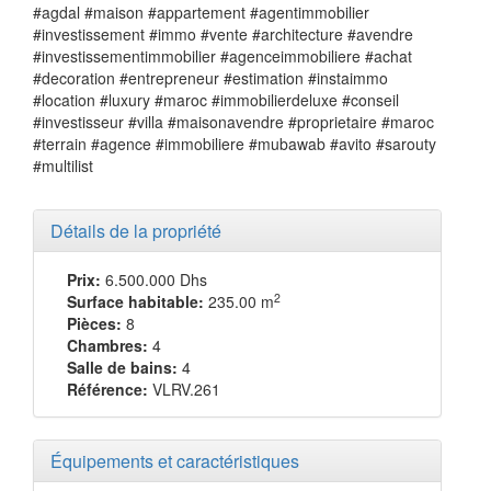
#agdal #maison #appartement #agentimmobilier
#investissement #immo #vente #architecture #avendre
#investissementimmobilier #agenceimmobiliere #achat
#decoration #entrepreneur #estimation #instaimmo
#location #luxury #maroc #immobilierdeluxe #conseil
#investisseur #villa #maisonavendre #proprietaire #maroc
#terrain #agence #immobiliere #mubawab #avito #sarouty
#multilist
Détails de la propriété
Prix:
6.500.000 Dhs
2
Surface habitable:
235.00 m
Pièces:
8
Chambres:
4
Salle de bains:
4
Référence:
VLRV.261
Équipements et caractéristiques