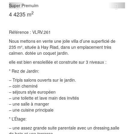
Super Premuim
2
4
4
235 m
Référence : VLRV.261
Nous mettons en vente une jolie villa d’une superficié de
235 m², située à Hay Riad, dans un emplacement très
calmen. dotée un coquet jardin.
elle est bien ensoleillée et construite sur 3 niveaux :
* Rez de Jardin:
– Tripls salons ouverts sur le jardin.
– coin cheminé
– séjours style européen
– une toilette et lave main des invités
– une salle à manger
– une cuisine principale
* L’Étage:
– une assez grande suite parentale avec un dressing,salle
de bain et une terrasse