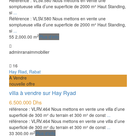
Référence : VLSV.580 Nous mettons en vente une
somptueuse villa d’une superficie de 2000 m² Haut Standing,
si
...
Référence : VLSV.580 Nous mettons en vente une
somptueuse villa d’une superficie de 2000 m² Haut Standing,
si
...
2
5
5
2,000.00 m
Plus d'info
adminranaimmobilier
16
Hay Riad
,
Rabat
A Vendre
nouvelle offre
villa à vendre sur Hay Ryad
6.500.000 Dhs
référence : VLRV.464 Nous mettons en vente une villa d’une
superficié de 300 m² du terrain et 300 m² de const
...
référence : VLRV.464 Nous mettons en vente une villa d’une
superficié de 300 m² du terrain et 300 m² de const
...
2
3
3
300.00 m
Plus d'info