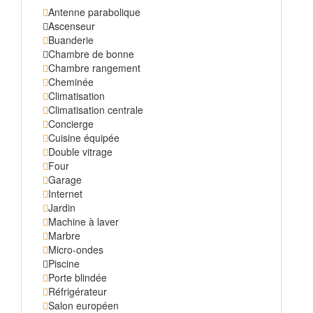
Antenne parabolique
Ascenseur
Buanderie
Chambre de bonne
Chambre rangement
Cheminée
Climatisation
Climatisation centrale
Concierge
Cuisine équipée
Double vitrage
Four
Garage
Internet
Jardin
Machine à laver
Marbre
Micro-ondes
Piscine
Porte blindée
Réfrigérateur
Salon européen