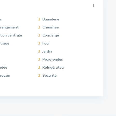
ur
Buanderie
 rangement
Cheminée
tion centrale
Concierge
itrage
Four
Jardin
Micro-ondes
indée
Réfrigérateur
rocain
Sécurité
dal
,
all
,
t
16
Rabat