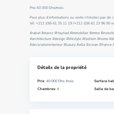
Prix 40 000 Dhs/mois.
Pour plus d’informations ou visite n’hésitez pas de
tél: +212 (0)6 61 35 11 19 /+212 (0)6 61 23 96 90 
#rabat #maroc #Hayriad #immobilier #immo #invest
#architecture #design #lifestyle #fashion #home #d
#decorationinterieur #luxury #villa #ocean #franc
Détails de la propriété
Prix:
40.000 Dhs
Surface hab
/mois
Chambres:
4
Salle de ba