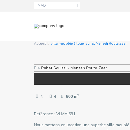
MAD
Accueil
villa meublée à louer sur El Menzeh Route Zaer
>
Rabat
Souissi - Menzeh Route Zaer
2
4
4
800 m
Référence : VLMM.631
Nous mettons en location une superbe villa meublée