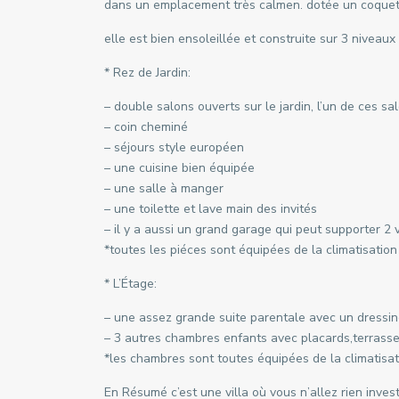
dans un emplacement très calmen. dotée un coquet ja
elle est bien ensoleillée et construite sur 3 niveaux 
* Rez de Jardin:
– double salons ouverts sur le jardin, l’un de ces s
– coin cheminé
– séjours style européen
– une cuisine bien équipée
– une salle à manger
– une toilette et lave main des invités
– il y a aussi un grand garage qui peut supporter 2 v
*toutes les piéces sont équipées de la climatisation
* L’Étage:
– une assez grande suite parentale avec un dressing
– 3 autres chambres enfants avec placards,terrasse 
*les chambres sont toutes équipées de la climatisat
En Résumé c’est une villa où vous n’allez rien invest