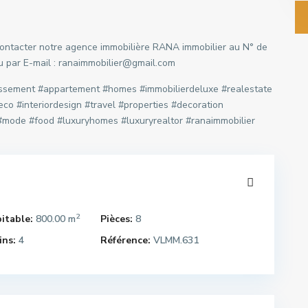
 contacter notre agence immobilière RANA immobilier au N° de
ou par E-mail : ranaimmobilier@gmail.com
issement #appartement #homes #immobilierdeluxe #realestate
eco #interiordesign #travel #properties #decoration
e #mode #food #luxuryhomes #luxuryrealtor #ranaimmobilier
2
itable:
800.00 m
Pièces:
8
ins:
4
Référence:
VLMM.631