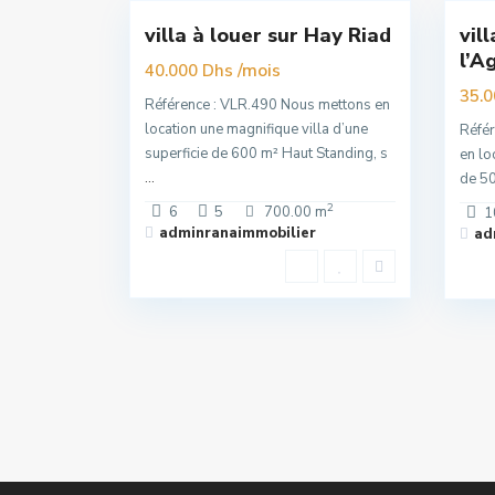
villa à louer sur Hay Riad
vil
Premuim
Nouvelle
l’A
Offre
/mois
40.000 Dhs
35.
Référence : VLR.490 Nous mettons en
location une magnifique villa d’une
Réfé
superficie de 600 m² Haut Standing, s
en lo
...
de 50
2
6
5
700.00 m
1
adminranaimmobilier
ad