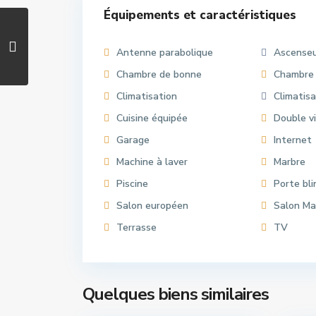
Équipements et caractéristiques
Antenne parabolique
Ascense
Chambre de bonne
Chambre
Climatisation
Climatisa
Cuisine équipée
Double v
Garage
Internet
Machine à laver
Marbre
Piscine
Porte bl
Salon européen
Salon Ma
Terrasse
TV
Hassan
,
Ag
Quelques biens similaires
16
Rabat
16
Raba