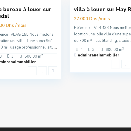
la bureau à louer sur
villa à louer sur Hay 
Premuim
gdal
/mois
27.000 Dhs
/mois
000 Dhs
Référence : VLR.433 Nous metto
location une jolie villa d’une super
rence : VLAG.155 Nous mettons
de 700 m² Haut Standing, située
.
cation une villa d’une superficié
0 m², usage professionnel, situ
...
2
4
3
600.00 m
adminranaimmobilier
2
0
3
500.00 m
minranaimmobilier