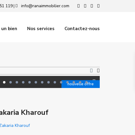
51 119
info@ranaimmobilier.com
|
 un bien
Nos services
Contactez-nous
nouvelle offre
akaria Kharouf