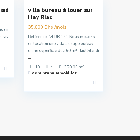
Riad
villa bureau à louer sur
Nouvelle
Hay Riad
Offre
/mois
35.000 Dhs
ns en
ficie
Référence : VLRB.141 Nous mettons
..
en location une villa à usage bureau
d’une superficie de 360 m² Haut Standi
...
2
10
4
350.00 m
adminranaimmobilier