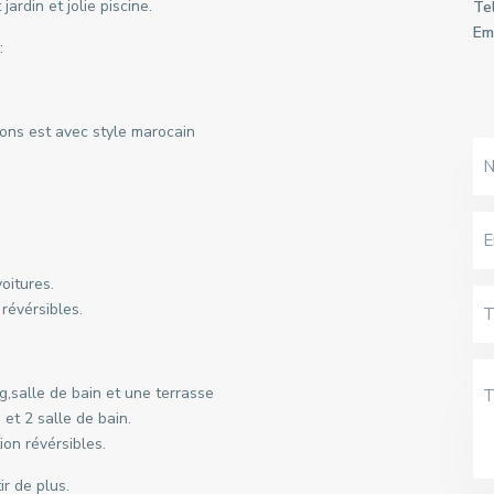
rdin et jolie piscine.
Tel
Ema
:
alons est avec style marocain
oitures.
 révérsibles.
,salle de bain et une terrasse
et 2 salle de bain.
ion révérsibles.
ir de plus.