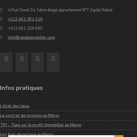
4,Rue Oued Ziz 3éme étage appartement N°7,Agdal Rabat
+212 661 351 119
+212 661 239 690
info@ranaimmobilier.com
Infos pratiques
L’état des lieux
Le contrat de location au Maroc
TPI – Taxe sur le profit immobilier au Maroc
Les frais de notaire au Maroc