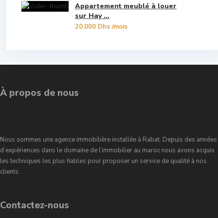
Appartement meublé à louer
Souissi
sur Hay ...
20.000 Dhs
/mois
Souissi - Menzeh Route Zaer
Temara Ville
Yacoub El Mansour
À propos de nous
Nous sommes une agence immobilière installée à Rabat. Depuis des années
d’expériences dans le domaine de l’immobilier au maroc nous avons acquis
les techniques les plus fiables pour proposer un service de qualité à nos
clients.
Contactez-nous