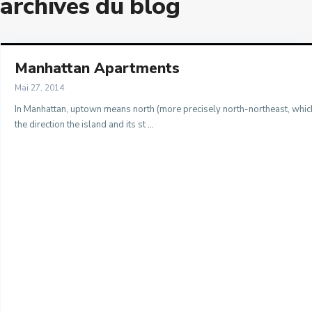
archives du blog
6
Les Oudayas
7
Marina Bouregreg
8
Manhattan Apartments
Menzeh Route Zaer
Mai 27, 2014
9
In Manhattan, uptown means north (more precisely north-northeast, which
Orangers
10
the direction the island and its st
...
Oulad Mtaa
Souissi
Souissi - Menzeh Route Zaer
Temara Ville
Yacoub El Mansour