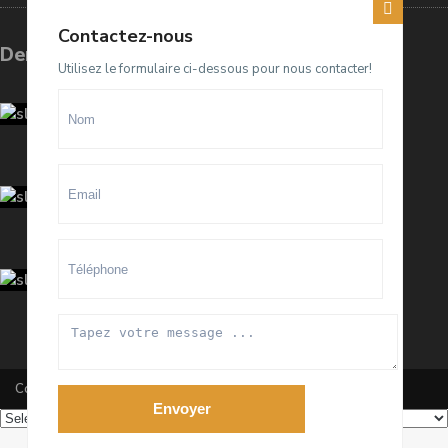
Contactez-nous
Dernières annonces
Utilisez le formulaire ci-dessous pour nous contacter!
Terrain D4 à vendre sur El Menzeh
R...
93.500.000 Dhs
villa meublée à louer sur Souissi O...
100.000 Dhs
/mois
Appartement meublé à louer sur
Hay ...
20.000 Dhs
/mois
Copyright All Rights Reserved 2020 By RanaImmobilier
Envoyer
Powered by
Translate