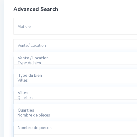
Advanced Search
Vente / Location
Vente / Location
Type du bien
A Louer
Type du bien
Villes
A Vendre
Appartement
Villes
Quarties
Bureaux
El Harhoura
Quarties
Local Commercial
Nombre de pièces
Rabat
Agdal
Nombre de pièces
Local Industriel
Sale
All