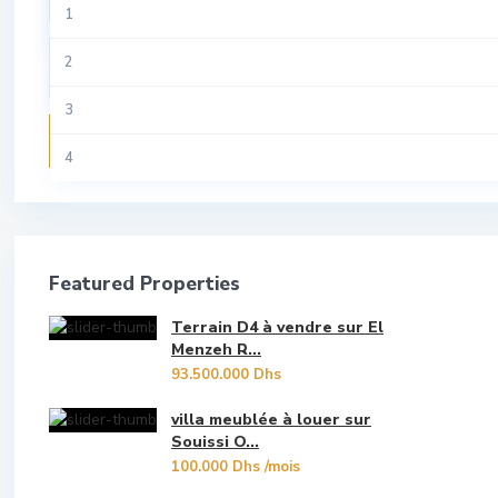
1
Riad
Tamesna
Aviation
2
Studio
Temara
Centre Ville
3
Terrain
Recherche
Guich Oudaya
4
Villa
Hassan
5
Hay Riad
6
Featured Properties
Les Oudayas
7
Terrain D4 à vendre sur El
Marina Bouregreg
8
Menzeh R...
93.500.000 Dhs
Menzeh Route Zaer
9
villa meublée à louer sur
Orangers
Souissi O...
10
100.000 Dhs
/mois
Oulad Mtaa