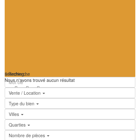
searching...
Recherche
Nous n'avons trouvé aucun résultat
Vente / Location
Type du bien
Villes
Quarties
Nombre de pièces