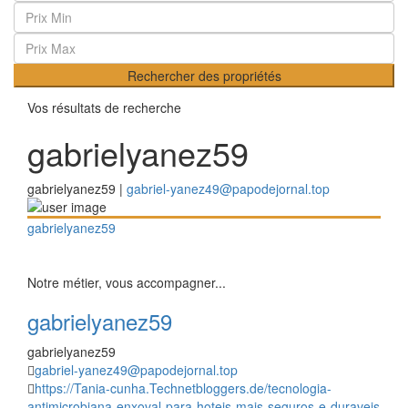
Rechercher des propriétés
Vos résultats de recherche
gabrielyanez59
gabrielyanez59 |
gabriel-yanez49@papodejornal.top
gabrielyanez59
Notre métier, vous accompagner...
gabrielyanez59
gabrielyanez59
gabriel-yanez49@papodejornal.top
https://Tania-cunha.Technetbloggers.de/tecnologia-
antimicrobiana-enxoval-para-hoteis-mais-seguros-e-duraveis