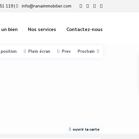
51 119
info@ranaimmobilier.com
|
 un bien
Nos services
Contactez-nous
 position
Plein écran
Prev
Prochain
ouvrir la carte