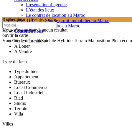
Présentation d’agence
L’état des lieux
Le contrat de location au Maroc
cliquez pour activer le zoom
Recherche
TPI – Taxe sur le profit immobilier au Maroc
searching...
Les frais de notaire au Maroc
Nous n'avons trouvé aucun résultat
Vente / Location
Contactez-nous
ouvrir la carte
Vue
Feuille de route
Satellite
Hybride
Terrain
Ma position
Plein écran
Vente / Location
A Louer
A Vendre
Type du bien
Type du bien
Appartement
Bureaux
Local Commercial
Local Industriel
Riad
Studio
Terrain
Villa
Villes