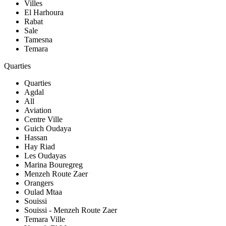
Villes
El Harhoura
Rabat
Sale
Tamesna
Temara
Quarties
Quarties
Agdal
All
Aviation
Centre Ville
Guich Oudaya
Hassan
Hay Riad
Les Oudayas
Marina Bouregreg
Menzeh Route Zaer
Orangers
Oulad Mtaa
Souissi
Souissi - Menzeh Route Zaer
Temara Ville