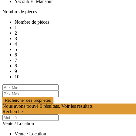
Yacoub El Mansour
Nombre de pièces
Nombre de pièces
1
2
3
4
5
6
7
8
9
10
Nous avons trouvé
0
résultats.
Voir les résultats
Recherche
Vente / Location
Vente / Location