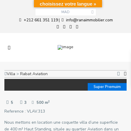
choisissez votre langue »
MAD
+212 661 351 119
info@ranaimmobilier.com
|
Villa
>
Rabat
Aviation
Super Premuim
2
5
3
500 m
Reference : VLAV.313
Nous mettons en location une coquette villa d’une superficie
de 400 m² Haut Standing, située au quartier Aviation dans un