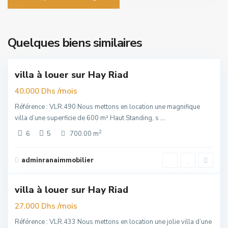
Hassan
,
Quelques biens similaires
6
Rabat
villa à louer sur Hay Riad
uim
/mois
40.000 Dhs
Référence : VLR.490 Nous mettons en location une magnifique
villa d’une superficie de 600 m² Haut Standing, s
...
2
6
5
700.00 m
all
,
adminranaimmobilier
6
Rabat
villa à louer sur Hay Riad
uim
/mois
27.000 Dhs
Référence : VLR.433 Nous mettons en location une jolie villa d’une