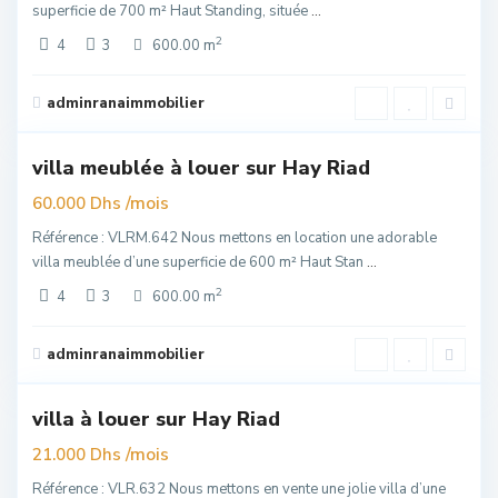
superficie de 700 m² Haut Standing, située
...
2
4
3
600.00 m
Hay
Riad
,
adminranaimmobilier
6
Rabat
villa meublée à louer sur Hay Riad
er
uim
/mois
60.000 Dhs
Référence : VLRM.642 Nous mettons en location une adorable
villa meublée d’une superficie de 600 m² Haut Stan
...
2
4
3
600.00 m
Hay
Riad
,
adminranaimmobilier
6
Rabat
villa à louer sur Hay Riad
elle
re
/mois
21.000 Dhs
Référence : VLR.632 Nous mettons en vente une jolie villa d’une