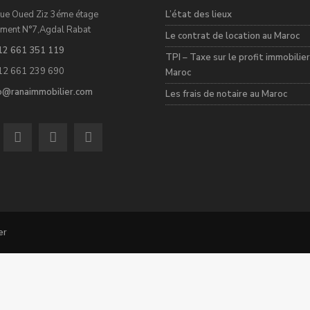
ue Oued Ziz 3éme étage
L’état des lieux
ment N°7,Agdal Rabat
Le contrat de location au Maroc
12 661 351 119
TPI – Taxe sur le profit immobilier
12 661 239 690
Maroc
fo@ranaimmobilier.com
Les frais de notaire au Maroc
er