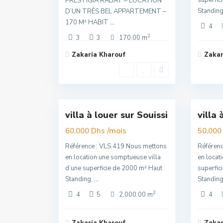
superfic
PRESTIGIA RABAT – LOCATION
Standing
D’UN TRÈS BEL APPARTEMENT –
170 M² HABIT
...
4
2
3
3
170.00 m
Zakaria Kharouf
Zakar
Souissi
,
Souis
15
Rabat
16
Rabat
villa à louer sur Souissi
villa 
Exclusivité
Exclu
Super
/mois
Nouvelle
60.000 Dhs
50.000
Premuim
Offre
Référence : VLS.419 Nous mettons
Référenc
en location une somptueuse villa
en locati
d’une superficie de 2000 m² Haut
superfic
Standing,
...
Standing
2
4
5
2,000.00 m
4