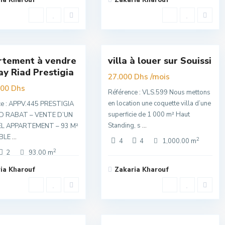
ia Kharouf
Zakaria Kharouf
Souissi
,
16
Rabat
tement à vendre
villa à louer sur Souissi
sivité
Exclusivité
ay Riad Prestigia
Nouvelle
/mois
27.000 Dhs
Offre
000 Dhs
Référence : VLS.599 Nous mettons
en location une coquette villa d’une
ce : APPV.445 PRESTIGIA
superficie de 1 000 m² Haut
D RABAT – VENTE D’UN
Standing, s
...
EL APPARTEMENT – 93 M²
BLE
...
2
4
4
1,000.00 m
2
2
93.00 m
ia Kharouf
Zakaria Kharouf
Souissi
,
16
Rabat