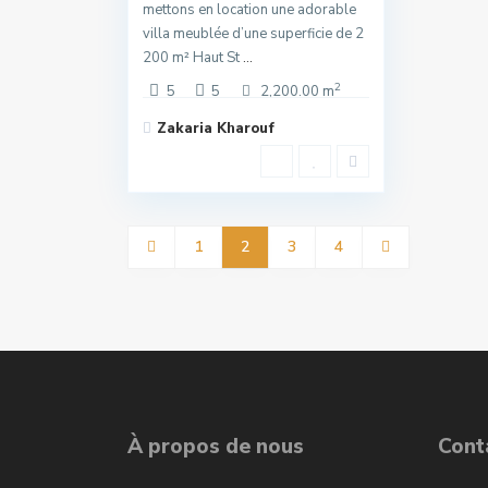
mettons en location une adorable
villa meublée d’une superficie de 2
200 m² Haut St
...
2
5
5
2,200.00 m
Zakaria Kharouf
1
2
3
4
À propos de nous
Cont