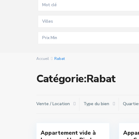
Villes
Accueil
Rabat
Catégorie:Rabat
Vente / Location
Type du bien
Quartie
Hay
Riad
,
Souis
16
Rabat
16
Rabat
Appartement vide à
Appar
Exclusivité
Exclu