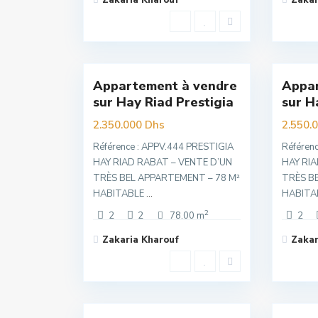
Zakaria Kharouf
Zakar
Hay
Hay
Riad
,
Riad
,
12
Rabat
11
Rabat
Appartement à vendre
Appar
Exclusivité
Exclu
sur Hay Riad Prestigia
sur H
Nouvelle
Premuim
Offre
2.350.000 Dhs
2.550.
Référence : APPV.444 PRESTIGIA
Référen
HAY RIAD RABAT – VENTE D’UN
HAY RIA
TRÈS BEL APPARTEMENT – 78 M²
TRÈS B
HABITABLE
...
HABITA
2
2
2
78.00 m
2
Zakaria Kharouf
Zakar
Hay
Souissi
,
Riad
,
16
Rabat
16
Rabat