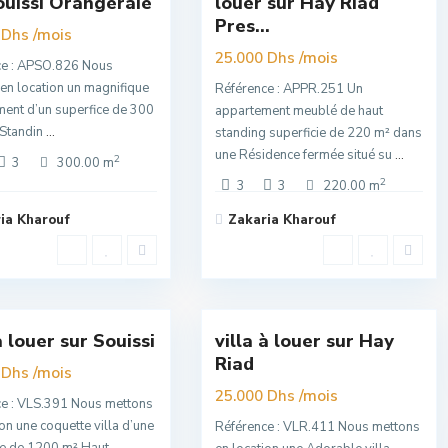
ouissi Orangeraie
louer sur Hay Riad
Super
Pres...
/mois
Premuim
 Dhs
/mois
25.000 Dhs
ce : APSO.826 Nous
en location un magnifique
Référence : APPR.251 Un
ent d’un superfice de 300
appartement meublé de haut
 Standin
...
standing superficie de 220 m² dans
une Résidence fermée situé su
...
2
3
300.00 m
2
3
3
220.00 m
ia Kharouf
Zakaria Kharouf
Hay
si
,
Riad
,
16
Rabat
à louer sur Souissi
villa à louer sur Hay
sivité
Exclusivité
Riad
/mois
Nouvelle
 Dhs
Offre
/mois
25.000 Dhs
e : VLS.391 Nous mettons
ion une coquette villa d’une
Référence : VLR.411 Nous mettons