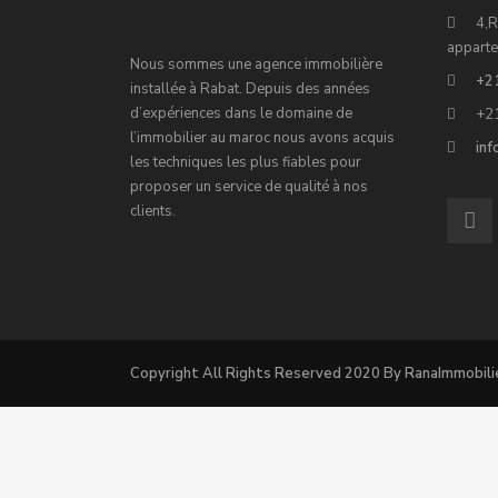
4,R
apparte
Nous sommes une agence immobilière
+2
installée à Rabat. Depuis des années
d’expériences dans le domaine de
+2
l’immobilier au maroc nous avons acquis
in
les techniques les plus fiables pour
proposer un service de qualité à nos
clients.
Copyright All Rights Reserved 2020 By RanaImmobili