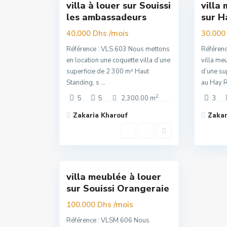
villa à louer sur Souissi
villa
Exclusivité
Exclu
les ambassadeurs
sur H
Premuim
Nouvelle
/mois
Offre
40.000 Dhs
30.000
Référence : VLS.603 Nous mettons
Référen
en location une coquette villa d’une
villa me
superficie de 2 300 m² Haut
d’une su
Standing, s
...
au Hay R
2
5
5
2,300.00 m
3
Zakaria Kharouf
Zakar
Souissi
,
16
Rabat
villa meublée à louer
Exclusivité
sur Souissi Orangeraie
Super
Premuim
/mois
100.000 Dhs
Référence : VLSM.606 Nous