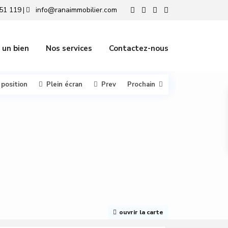
51 119
info@ranaimmobilier.com
|
 un bien
Nos services
Contactez-nous
 position
Plein écran
Prev
Prochain
ouvrir la carte