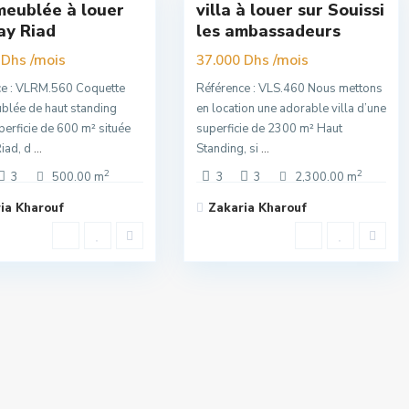
 meublée à louer
villa à louer sur Souissi
sivité
Exclusivité
ay Riad
les ambassadeurs
Super
/mois
Premuim
/mois
 Dhs
37.000 Dhs
ce : VLRM.560 Coquette
Référence : VLS.460 Nous mettons
ublée de haut standing
en location une adorable villa d’une
perficie de 600 m² située
superficie de 2300 m² Haut
iad, d
...
Standing, si
...
2
2
3
500.00 m
3
3
2,300.00 m
ia Kharouf
Zakaria Kharouf