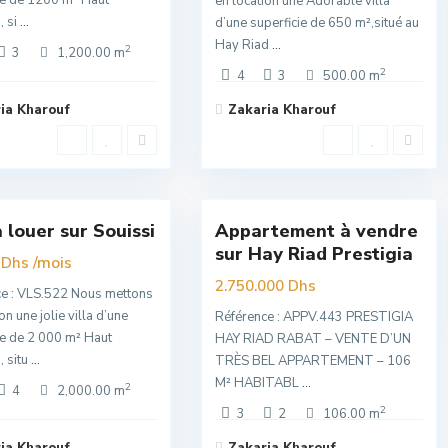
ie de 1200 m² Haut
en location une Adorable villa
, si
...
d’une superficie de 650 m²,situé au
Hay Riad
...
2
3
1,200.00 m
2
4
3
500.00 m
ia Kharouf
Zakaria Kharouf
Hay
si
,
Riad
,
16
Rabat
à louer sur Souissi
Appartement à vendre
sivité
Exclusivité
sur Hay Riad Prestigia
/mois
Nouvelle
 Dhs
Offre
2.750.000 Dhs
e : VLS.522 Nous mettons
on une jolie villa d’une
Référence : APPV.443 PRESTIGIA
ie de 2 000 m² Haut
HAY RIAD RABAT – VENTE D’UN
, situ
...
TRÈS BEL APPARTEMENT – 106
M² HABITABL
...
2
4
2,000.00 m
2
3
2
106.00 m