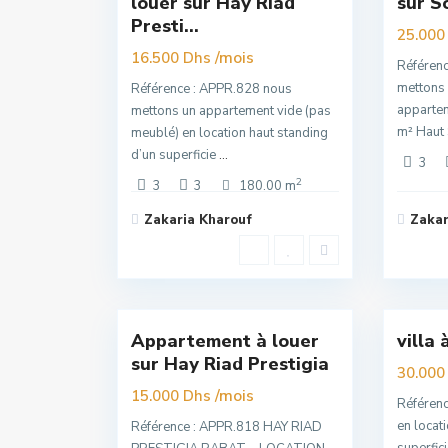
louer sur Hay Riad
sur S
Nouvelle
Premuim
Presti...
Offre
25.000
/mois
16.500 Dhs
Référen
mettons 
Référence : APPR.828 nous
appartem
mettons un appartement vide (pas
m² Haut
meublé) en location haut standing
d’un superficie
...
3
2
3
3
180.00 m
Zakaria Kharouf
Zakar
Hay
Riad
,
Souis
16
Rabat
16
Rabat
Appartement à louer
villa 
Exclusivité
Exclu
sur Hay Riad Prestigia
Nouvelle
Nouvelle
30.000
Offre
/mois
Offre
15.000 Dhs
Référenc
en locat
Référence : APPR.818 HAY RIAD