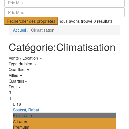
Rechercher des propriétés
nous avons trouvé
0
résultats
Accueil
Climatisation
Catégorie:Climatisation
Vente / Location
Type du bien
Quarties.
Villes
Quarties
Tout
16
Souissi
,
Rabat
Exclusivité
A Louer
Premuim