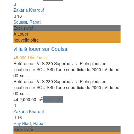
Zakaria Kharouf
16
Souissi
,
Rabat
Exclusivité
A Louer
nouvelle offre
villa à louer sur Souissi
45.000 Dhs
/mois
Référence : VLS.280 Superbe villa Plein pieds en
location sur SOUISSI d’une superficie de 2000 m² dotéé
d&rsq
...
Référence : VLS.280 Superbe villa Plein pieds en
location sur SOUISSI d’une superficie de 2000 m² dotéé
d&rsq
...
2
4
4
2,000.00 m
Plus d'info
Zakaria Kharouf
16
Hay Riad
,
Rabat
Exclusivité