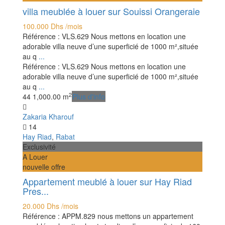
villa meublée à louer sur Souissi Orangeraie
100.000 Dhs
/mois
Référence : VLS.629 Nous mettons en location une
adorable villa neuve d’une superficié de 1000 m²,située
au q
...
Référence : VLS.629 Nous mettons en location une
adorable villa neuve d’une superficié de 1000 m²,située
au q
...
2
4
4
1,000.00 m
Plus d'info
Zakaria Kharouf
14
Hay Riad
,
Rabat
Exclusivité
A Louer
nouvelle offre
Appartement meublé à louer sur Hay Riad
Pres...
20.000 Dhs
/mois
Référence : APPM.829 nous mettons un appartement