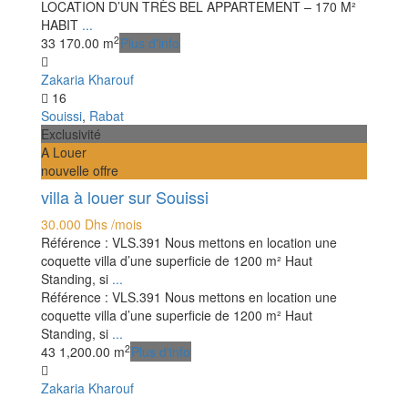
LOCATION D’UN TRÈS BEL APPARTEMENT – 170 M²
HABIT
...
2
3
3
170.00 m
Plus d'info
Zakaria Kharouf
16
Souissi
,
Rabat
Exclusivité
A Louer
nouvelle offre
villa à louer sur Souissi
30.000 Dhs
/mois
Référence : VLS.391 Nous mettons en location une
coquette villa d’une superficie de 1200 m² Haut
Standing, si
...
Référence : VLS.391 Nous mettons en location une
coquette villa d’une superficie de 1200 m² Haut
Standing, si
...
2
4
3
1,200.00 m
Plus d'info
Zakaria Kharouf