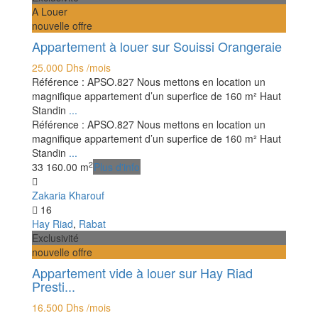
A Louer
nouvelle offre
Appartement à louer sur Souissi Orangeraie
25.000 Dhs
/mois
Référence : APSO.827 Nous mettons en location un
magnifique appartement d’un superfice de 160 m² Haut
Standin
...
Référence : APSO.827 Nous mettons en location un
magnifique appartement d’un superfice de 160 m² Haut
Standin
...
2
3
3
160.00 m
Plus d'info
Zakaria Kharouf
16
Hay Riad
,
Rabat
Exclusivité
nouvelle offre
Appartement vide à louer sur Hay Riad
Presti...
16.500 Dhs
/mois