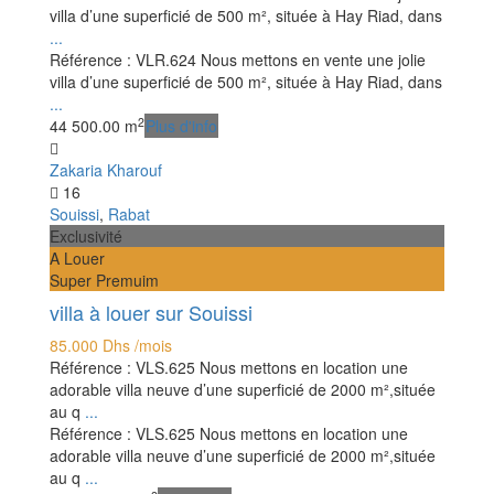
villa d’une superficié de 500 m², située à Hay Riad, dans
...
Référence : VLR.624 Nous mettons en vente une jolie
villa d’une superficié de 500 m², située à Hay Riad, dans
...
2
4
4
500.00 m
Plus d'info
Zakaria Kharouf
16
Souissi
,
Rabat
Exclusivité
A Louer
Super Premuim
villa à louer sur Souissi
85.000 Dhs
/mois
Référence : VLS.625 Nous mettons en location une
adorable villa neuve d’une superficié de 2000 m²,située
au q
...
Référence : VLS.625 Nous mettons en location une
adorable villa neuve d’une superficié de 2000 m²,située
au q
...