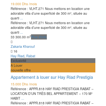
19.000 Dhs
/mois
Référence : VLHT.271 Nous mettons en location une
adorable villa d’une superficié de 300 m², située au
quarti
...
Référence : VLHT.271 Nous mettons en location une
adorable villa d’une superficié de 300 m², située au
quarti
...
2
3
3
300.00 m
Plus d'info
Zakaria Kharouf
16
Hay Riad
,
Rabat
Exclusivité
A Louer
nouvelle offre
Appartement à louer sur Hay Riad Prestigia
15.000 Dhs
/mois
Référence : APPR.818 HAY RIAD PRESTIGIA RABAT –
LOCATION D’UN TRÈS BEL APPARTEMENT – 170 M²
HABIT
...
Référence : APPR.818 HAY RIAD PRESTIGIA RABAT –