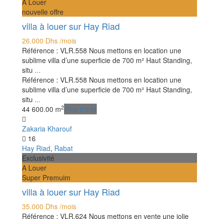
A Louer
nouvelle offre
villa à louer sur Hay Riad
26.000 Dhs
/mois
Référence : VLR.558 Nous mettons en location une
sublime villa d’une superficie de 700 m² Haut Standing,
situ
...
Référence : VLR.558 Nous mettons en location une
sublime villa d’une superficie de 700 m² Haut Standing,
situ
...
2
4
4
600.00 m
Plus d'info
Zakaria Kharouf
16
Hay Riad
,
Rabat
Exclusivité
A Louer
Super Premuim
villa à louer sur Hay Riad
35.000 Dhs
/mois
Référence : VLR.624 Nous mettons en vente une jolie