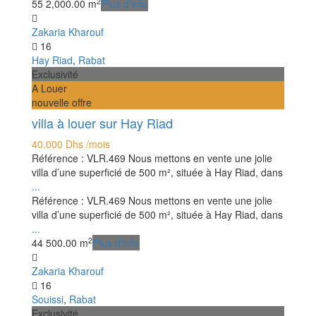
2
5
5
2,000.00 m
Plus d'info
Zakaria Kharouf
16
Hay Riad
,
Rabat
Exclusivité
A Louer
nouvelle offre
villa à louer sur Hay Riad
40.000 Dhs
/mois
Référence : VLR.469 Nous mettons en vente une jolie
villa d’une superficié de 500 m², située à Hay Riad, dans
...
Référence : VLR.469 Nous mettons en vente une jolie
villa d’une superficié de 500 m², située à Hay Riad, dans
...
2
4
4
500.00 m
Plus d'info
Zakaria Kharouf
16
Souissi
,
Rabat
Exclusivité