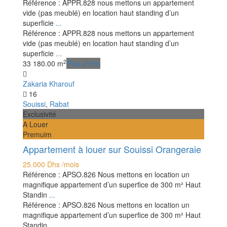
Référence : APPR.828 nous mettons un appartement
vide (pas meublé) en location haut standing d’un
superficie
...
Référence : APPR.828 nous mettons un appartement
vide (pas meublé) en location haut standing d’un
superficie
...
2
3
3
180.00 m
Plus d'info
Zakaria Kharouf
16
Souissi
,
Rabat
Exclusivité
A Louer
Premuim
Appartement à louer sur Souissi Orangeraie
25.000 Dhs
/mois
Référence : APSO.826 Nous mettons en location un
magnifique appartement d’un superfice de 300 m² Haut
Standin
...
Référence : APSO.826 Nous mettons en location un
magnifique appartement d’un superfice de 300 m² Haut
Standin
...