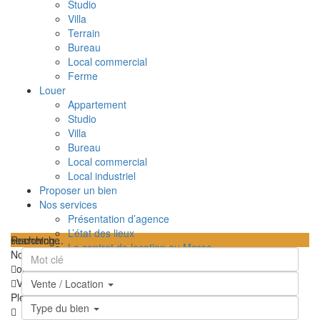
Studio
Villa
Terrain
Bureau
Local commercial
Ferme
Louer
Appartement
Studio
Villa
Bureau
Local commercial
Local industriel
Proposer un bien
Nos services
Présentation d’agence
L’état des lieux
searching...
Recherche
Le contrat de location au Maroc
Nous n'avons trouvé aucun résultat
TPI – Taxe sur le profit immobilier au Maroc
ouvrir la carte
Les frais de notaire au Maroc
Vue
Feuille de route
Satellite
Hybride
Terrain
Ma position
Vente / Location
Contactez-nous
Plein écran
Prev
Prochain
Type du bien