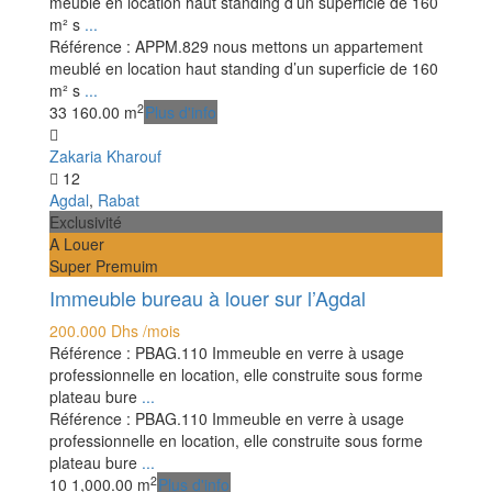
meublé en location haut standing d’un superficie de 160
m² s
...
Référence : APPM.829 nous mettons un appartement
meublé en location haut standing d’un superficie de 160
m² s
...
2
3
3
160.00 m
Plus d'info
Zakaria Kharouf
12
Agdal
,
Rabat
Exclusivité
A Louer
Super Premuim
Immeuble bureau à louer sur l’Agdal
200.000 Dhs
/mois
Référence : PBAG.110 Immeuble en verre à usage
professionnelle en location, elle construite sous forme
plateau bure
...
Référence : PBAG.110 Immeuble en verre à usage
professionnelle en location, elle construite sous forme
plateau bure
...
2
10
1,000.00 m
Plus d'info