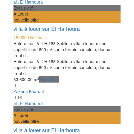
all
,
El Harhoura
Exclusivité
A Louer
nouvelle offre
villa à louer sur El Harhoura
18.000 Dhs
/mois
Référence : VLTH.183 Sublime villa a louer d’une
superficie de 600 m² sur le terrain compléte, donnat
front d
...
Référence : VLTH.183 Sublime villa a louer d’une
superficie de 600 m² sur le terrain compléte, donnat
front d
...
2
3
3
600.00 m
Plus d'info
Zakaria Kharouf
16
all
,
El Harhoura
Exclusivité
A Louer
nouvelle offre
villa à louer sur El Harhoura