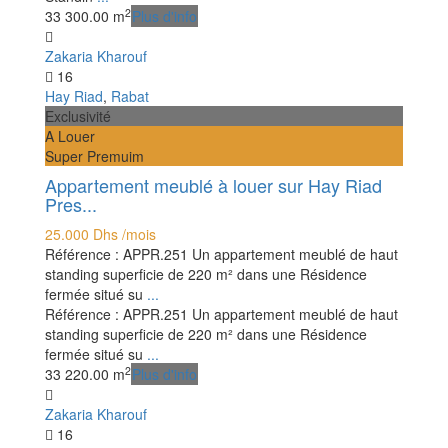
2
3
3
300.00 m
Plus d'info
Zakaria Kharouf
16
Hay Riad
,
Rabat
Exclusivité
A Louer
Super Premuim
Appartement meublé à louer sur Hay Riad
Pres...
25.000 Dhs
/mois
Référence : APPR.251 Un appartement meublé de haut
standing superficie de 220 m² dans une Résidence
fermée situé su
...
Référence : APPR.251 Un appartement meublé de haut
standing superficie de 220 m² dans une Résidence
fermée situé su
...
2
3
3
220.00 m
Plus d'info
Zakaria Kharouf
16