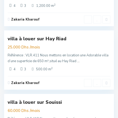
2
4
3
1,200.00 m
Zakaria Kharouf
Hay
Riad
,
6
Rabat
villa à louer sur Hay Riad
Exclusivité
elle
/mois
25.000 Dhs
re
Référence : VLR.411 Nous mettons en location une Adorable villa
d’une superficie de 650 m²,situé au Hay Riad
...
2
4
3
500.00 m
Zakaria Kharouf
Souissi
,
5
Rabat
villa à louer sur Souissi
Exclusivité
er
/mois
60.000 Dhs
uim