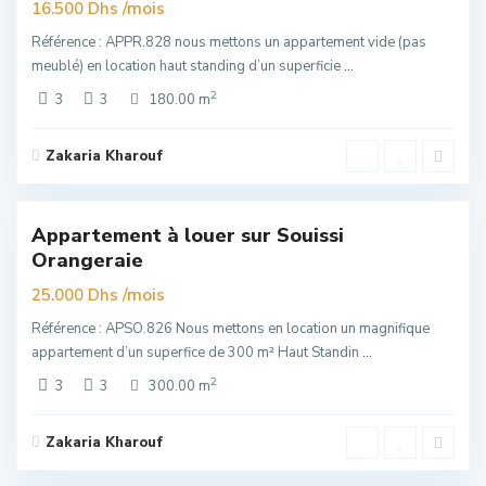
re
/mois
16.500 Dhs
Référence : APPR.828 nous mettons un appartement vide (pas
meublé) en location haut standing d’un superficie
...
2
3
3
180.00 m
Zakaria Kharouf
Souissi
,
6
Rabat
Appartement à louer sur Souissi
Exclusivité
Orangeraie
uim
/mois
25.000 Dhs
Référence : APSO.826 Nous mettons en location un magnifique
appartement d’un superfice de 300 m² Haut Standin
...
2
3
3
300.00 m
Zakaria Kharouf
Hay
Riad
,
6
Rabat