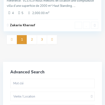
Référence : VLS.419 Nous mettons en location une somptueuse
villa d’une superficie de 2000 m² Haut Standing,
...
2
4
5
2,000.00 m
Zakaria Kharouf
1
2
3
Advanced Search
Vente / Location