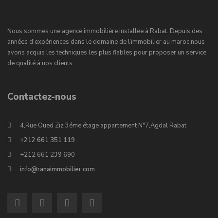
Nous sommes une agence immobilière installée à Rabat. Depuis des
années d’expériences dans le domaine de l’immobilier au maroc nous
avons acquis les techniques les plus fiables pour proposer un service
de qualité à nos clients.
Contactez-nous
4,Rue Oued Ziz 3éme étage appartement N°7,Agdal Rabat
+212 661 351 119
+212 661 239 690
info@ranaimmobilier.com