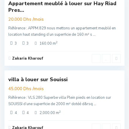
Appartement meublé à louer sur Hay Riad
Exclusivité
Pres...
elle
re
/mois
20.000 Dhs
Référence : APPM.829 nous mettons un appartement meublé en
location haut standing d’un superficie de 160 m² s
...
2
3
3
160.00 m
Zakaria Kharouf
Souissi
,
6
Rabat
villa à louer sur Souissi
Exclusivité
elle
/mois
45.000 Dhs
re
Référence : VLS.280 Superbe villa Plein pieds en location sur
SOUISSI d’une superficie de 2000 m² dotéé d&rsq
...
2
4
4
2,000.00 m
Zakaria Kharouf
Hay