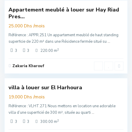
Appartement meublé à louer sur Hay Riad
Exclusivité
Pres...
er
uim
/mois
25.000 Dhs
Référence : APPR.251 Un appartement meublé de haut standing
superficie de 220 m² dans une Résidence fermée situé su
...
2
3
3
220.00 m
Zakaria Kharouf
all
,
El
6
Harhoura
villa à louer sur El Harhoura
Exclusivité
elle
/mois
19.000 Dhs
re
Référence : VLHT.271 Nous mettons en location une adorable
villa d’une superficié de 300 m², située au quarti
...
2
3
3
300.00 m