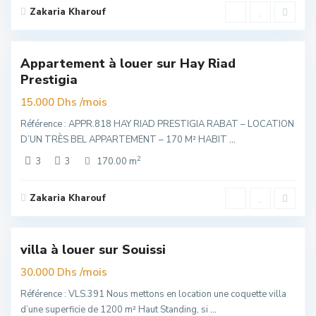
Zakaria Kharouf
Hay
Riad
,
6
Rabat
Appartement à louer sur Hay Riad
Exclusivité
Prestigia
elle
re
/mois
15.000 Dhs
Référence : APPR.818 HAY RIAD PRESTIGIA RABAT – LOCATION
D’UN TRÈS BEL APPARTEMENT – 170 M² HABIT
...
2
3
3
170.00 m
Zakaria Kharouf
Souissi
,
6
Rabat
villa à louer sur Souissi
Exclusivité
elle
/mois
30.000 Dhs
re
Référence : VLS.391 Nous mettons en location une coquette villa
d’une superficie de 1200 m² Haut Standing, si
...