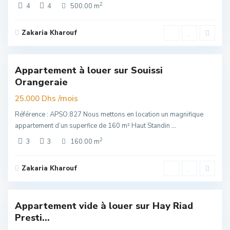
2
4
4
500.00 m
Zakaria Kharouf
Souissi
,
6
Rabat
Appartement à louer sur Souissi
Exclusivité
Orangeraie
elle
re
/mois
25.000 Dhs
Référence : APSO.827 Nous mettons en location un magnifique
appartement d’un superfice de 160 m² Haut Standin
...
2
3
3
160.00 m
Zakaria Kharouf
Hay
Riad
,
6
Rabat
Appartement vide à louer sur Hay Riad
Exclusivité
Presti...
elle