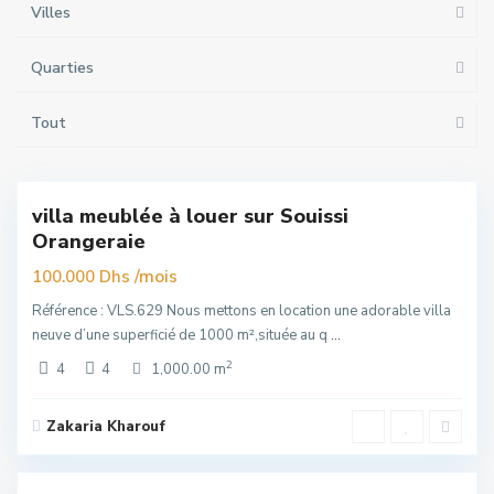
Villes
Quarties
Tout
Souissi
,
6
Rabat
villa meublée à louer sur Souissi
Exclusivité
Orangeraie
uim
/mois
100.000 Dhs
Référence : VLS.629 Nous mettons en location une adorable villa
neuve d’une superficié de 1000 m²,située au q
...
2
4
4
1,000.00 m
Zakaria Kharouf
Hay
Riad
,
4
Rabat