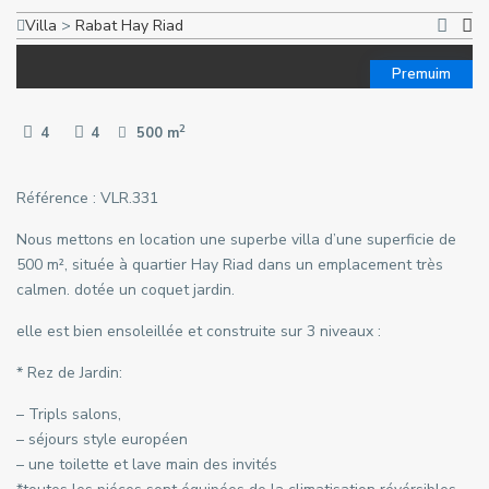
Villa
>
Rabat
Hay Riad
Premuim
2
4
4
500 m
Référence : VLR.331
Nous mettons en location une superbe villa d’une superficie de
500 m², située à quartier Hay Riad dans un emplacement très
calmen. dotée un coquet jardin.
elle est bien ensoleillée et construite sur 3 niveaux :
* Rez de Jardin:
– Tripls salons,
– séjours style européen
– une toilette et lave main des invités