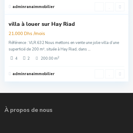
Riad
,
adminranaimmobilier
6
Rabat
villa à louer sur Hay Riad
elle
re
/mois
21.000 Dhs
Référence : VLR.632 Nous mettons en vente une jolie villa d’une
superficié de 200 m², située à Hay Riad, dans
...
2
4
2
200.00 m
adminranaimmobilier
À propos de nous