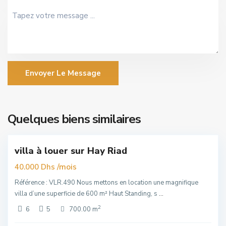
Envoyer Le Message
Hassan
,
Quelques biens similaires
6
Rabat
villa à louer sur Hay Riad
uim
/mois
40.000 Dhs
Référence : VLR.490 Nous mettons en location une magnifique
villa d’une superficie de 600 m² Haut Standing, s
...
2
6
5
700.00 m