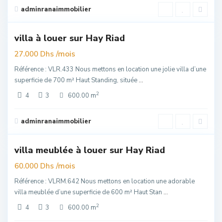
all
,
adminranaimmobilier
6
Rabat
villa à louer sur Hay Riad
uim
/mois
27.000 Dhs
Référence : VLR.433 Nous mettons en location une jolie villa d’une
superficie de 700 m² Haut Standing, située
...
2
4
3
600.00 m
Hay
Riad
,
adminranaimmobilier
6
Rabat
villa meublée à louer sur Hay Riad
er
uim
/mois
60.000 Dhs
Référence : VLRM.642 Nous mettons en location une adorable
villa meublée d’une superficie de 600 m² Haut Stan
...
2
4
3
600.00 m
Hay