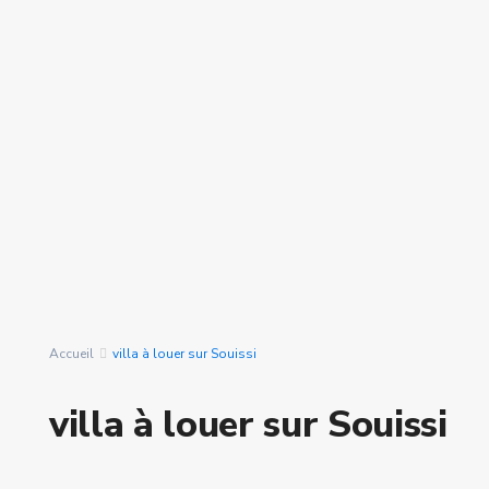
Nombre de pièces
Rechercher Des
nous avons trouvé
0
Propriétés
résultats
Accueil
villa à louer sur Souissi
villa à louer sur Souissi