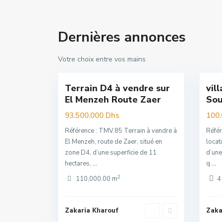
Menzeh
Dernières annonces
Route
Zaer
,
So
Votre choix entre vos mains
4
Rabat
16
Raba
Terrain D4 à vendre sur
vil
Exclusivité
Ex
El Menzeh Route Zaer
Sou
Premuim
Premuim
93.500.000 Dhs
100
Référence : TMV.85 Terrain à vendre à
Référ
El Menzeh, route de Zaer, situé en
locat
zone D4, d’une superficie de 11
d’une
hectares,
...
q
...
2
110,000.00 m
4
Zakaria Kharouf
Zaka
Souissi
,
Ag