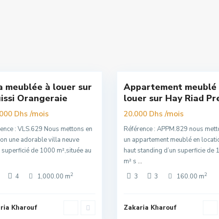
Hay
uissi
,
Riad
,
t
14
Rabat
la meublée à louer sur
Appartement meublé
clusivité
Exclusivité
issi Orangeraie
louer sur Hay Riad Pre
Nouvelle
/mois
Offre
/mois
.000 Dhs
20.000 Dhs
ence : VLS.629 Nous mettons en
Référence : APPM.829 nous mett
ion une adorable villa neuve
un appartement meublé en locati
 superficié de 1000 m²,située au
haut standing d’un superficie de 
m² s
...
2
2
4
1,000.00 m
3
3
160.00 m
ria Kharouf
Zakaria Kharouf
dal
,
Souissi
,