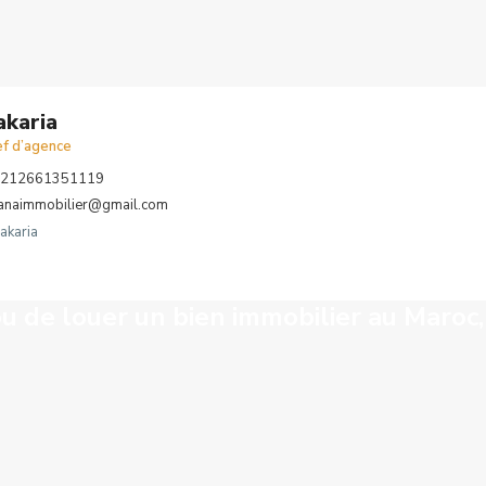
akaria
ef d’agence
212661351119
anaimmobilier@gmail.com
akaria
u de louer un bien immobilier au Maroc