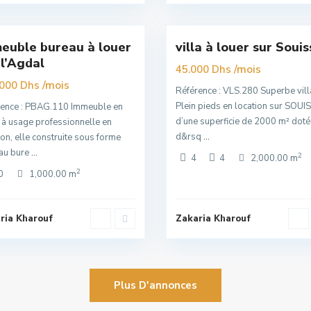
t
16
Rabat
euble bureau à louer
villa à louer sur Souis
clusivité
Exclusivité
 l’Agdal
Nouvelle
/mois
45.000 Dhs
/mois
Offre
.000 Dhs
Référence : VLS.280 Superbe vill
Plein pieds en location sur SOUIS
rence : PBAG.110 Immeuble en
d’une superficie de 2000 m² doté
 à usage professionnelle en
d&rsq
...
ion, elle construite sous forme
eau bure
...
2
4
4
2,000.00 m
2
0
1,000.00 m
ria Kharouf
Zakaria Kharouf
Plus D'annonces