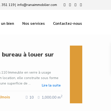
 351 119
info@ranaimmobilier.com
|
 un bien
Nos services
Contactez-nous
bureau à louer sur
.110 Immeuble en verre à usage
n location, elle construite sous forme
ne superficie de ...
Lire la suite
/mois
2
10
1,000.00 m