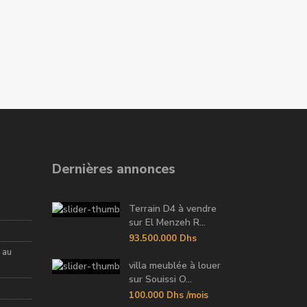
Dernières annonces
Terrain D4 à vendre
sur El Menzeh R...
93.500.000 Dhs
 au
villa meublée à louer
sur Souissi O...
100.000 Dhs
/mois