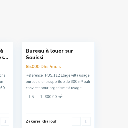
Souissi
,
16
Rabat
 à
Bureau à louer sur
Exclusivité
s...
Souissi
Premuim
/mois
85.000 Dhs
ons
Rèférence : PBS.112 Etage villa usage
on
bureau d’une superficie de 600 m² bati
160
convient pour organisme à usage
...
2
5
600.00 m
Hay
Zakaria Kharouf
Riad
,