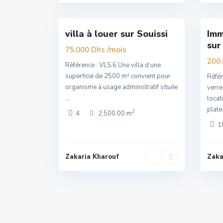
16
Rabat
12
Raba
villa à louer sur Souissi
Imm
Exclusivité
Ex
sur
Super
/mois
Super
75.000 Dhs
Premuim
Premuim
200
Rèférence : VLS.6 Une villa d’une
superficie de 2500 m² convient pour
Réfé
organisme à usage administratif située
verre
...
locat
plat
2
4
2,500.00 m
1
Zakaria Kharouf
Zaka