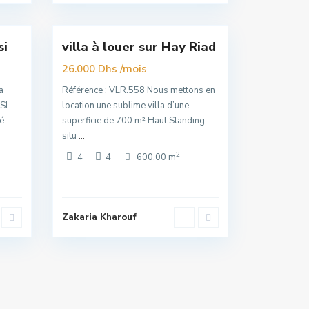
16
Rabat
si
villa à louer sur Hay Riad
Exclusivité
Nouvelle
/mois
26.000 Dhs
Offre
a
Référence : VLR.558 Nous mettons en
SI
location une sublime villa d’une
é
superficie de 700 m² Haut Standing,
situ
...
2
4
4
600.00 m
Zakaria Kharouf