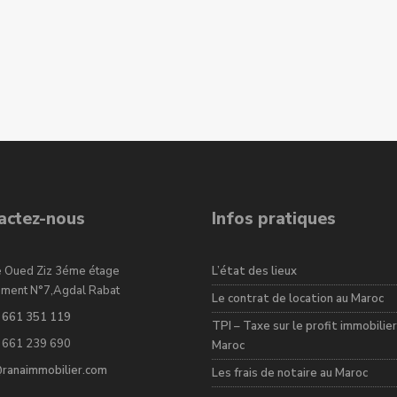
actez-nous
Infos pratiques
e Oued Ziz 3éme étage
L’état des lieux
ement N°7,Agdal Rabat
Le contrat de location au Maroc
 661 351 119
TPI – Taxe sur le profit immobilier
 661 239 690
Maroc
@ranaimmobilier.com
Les frais de notaire au Maroc