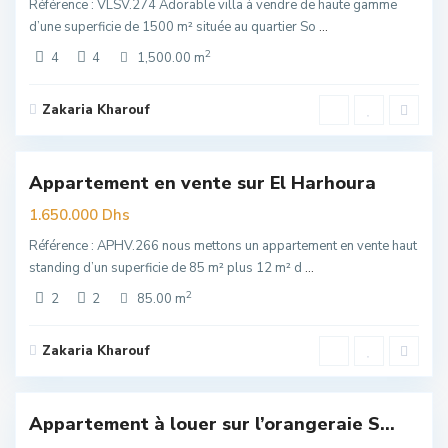
Référence : VLSV.274 Adorable villa à vendre de haute gamme
d’une superficie de 1500 m² située au quartier So
...
2
4
4
1,500.00 m
Zakaria Kharouf
all
,
El
5
Harhoura
Appartement en vente sur El Harhoura
Exclusivité
uim
1.650.000 Dhs
Référence : APHV.266 nous mettons un appartement en vente haut
standing d’un superficie de 85 m² plus 12 m² d
...
2
2
2
85.00 m
Zakaria Kharouf
Souissi
,
6
Rabat
Appartement à louer sur l’orangeraie S...
Exclusivité