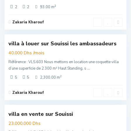
2
2
2
93.00 m
Zakaria Kharouf
Souissi
,
6
Rabat
villa à louer sur Souissi les ambassadeurs
Exclusivité
uim
/mois
40.000 Dhs
Référence : VLS.603 Nous mettons en location une coquette villa
d’une superficie de 2 300 m² Haut Standing, s
...
2
5
5
2,300.00 m
Zakaria Kharouf
Souissi
,
6
Rabat
villa en vente sur Souissi
Exclusivité
uim
23.000.000 Dhs