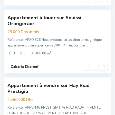
Souissi
,
6
Rabat
Appartement à louer sur Souissi
Exclusivité
Orangeraie
uim
/mois
25.000 Dhs
Référence : APSO.826 Nous mettons en location un magnifique
appartement d’un superfice de 300 m² Haut Standin
...
2
3
3
300.00 m
Zakaria Kharouf
Hay
Riad
,
1
Rabat
Appartement à vendre sur Hay Riad
Exclusivité
Prestigia
uim
2.550.000 Dhs
Référence : APPV.445 PRESTIGIA HAY RIAD RABAT – VENTE
D’UN TRÈS BEL APPARTEMENT – 93 M² HABITABLE
...