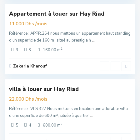
Appartement à louer sur Hay Riad
Exclusivité
uim
/mois
11.000 Dhs
Référence : APPR.264 nous mettons un appartement haut standing
d’un superficie de 160 m² situé au prestigia h
...
2
3
3
160.00 m
Zakaria Kharouf
Hay
Riad
,
6
Rabat
villa à louer sur Hay Riad
Exclusivité
uim
/mois
22.000 Dhs
Référence : VLS.327 Nous mettons en location une adorable villa
d’une superficie de 600 m², située à quartier
...
2
5
4
600.00 m