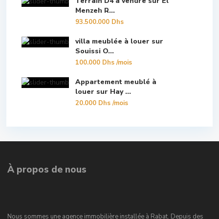
Terrain D4 à vendre sur El
Menzeh R...
93.500.000 Dhs
villa meublée à louer sur
Souissi O...
100.000 Dhs
/mois
Appartement meublé à
louer sur Hay ...
20.000 Dhs
/mois
À propos de nous
Nous sommes une agence immobilière installée à Rabat. Depuis des