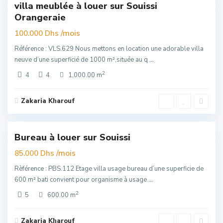
villa meublée à louer sur Souissi
Exclusivité
Orangeraie
uim
/mois
100.000 Dhs
Référence : VLS.629 Nous mettons en location une adorable villa
neuve d’une superficié de 1000 m²,située au q
...
2
4
4
1,000.00 m
Zakaria Kharouf
Souissi
,
6
Rabat
Bureau à louer sur Souissi
Exclusivité
uim
/mois
85.000 Dhs
Rèférence : PBS.112 Etage villa usage bureau d’une superficie de
600 m² bati convient pour organisme à usage
...
2
5
600.00 m
Zakaria Kharouf