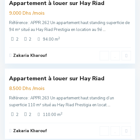
Appartement à louer sur Hay Riad
Exclusivité
uim
/mois
9.000 Dhs
Référence : APPR.262 Un appartement haut standing superficie de
94 m² situé au Hay Riad Prestigia en location au 9é
...
2
2
2
94.00 m
Zakaria Kharouf
Hay
Riad
,
1
Rabat
Appartement à louer sur Hay Riad
Exclusivité
uim
/mois
8.500 Dhs
Référence : APPR.263 Un appartement haut standing d’un
superficie 110 m² situé au Hay Riad Prestigia en locat
...
2
2
2
110.00 m
Zakaria Kharouf
Hay
Riad
,
6
Rabat