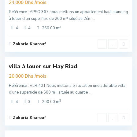
uim
/mois
24.000 Dhs
Référence : APSO.367 nous mettons un appartement haut standing
à louer d’un superficie de 260 m² situé au 2ém
...
2
4
4
260.00 m
Zakaria Kharouf
Hay
Riad
,
6
Rabat
villa à louer sur Hay Riad
Exclusivité
uim
/mois
20.000 Dhs
Référence : VLR.401 Nous mettons en location une adorable villa
d’une superficie de 600 m², située au quartie
...
2
4
3
200.00 m
Zakaria Kharouf
Hay
Riad
,
3
Rabat