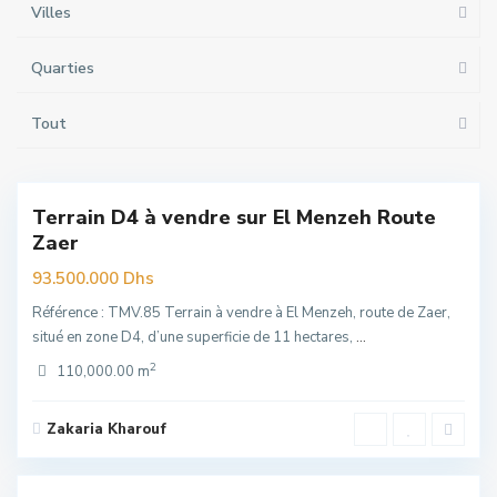
Villes
Quarties
Tout
Menzeh
Route
Zaer
,
Rabat
Terrain D4 à vendre sur El Menzeh Route
Exclusivité
Zaer
uim
93.500.000 Dhs
Référence : TMV.85 Terrain à vendre à El Menzeh, route de Zaer,
situé en zone D4, d’une superficie de 11 hectares,
...
2
110,000.00 m
Zakaria Kharouf
Souissi
,
6
Rabat