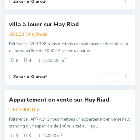
Zakaria Kharouf
Hay
Riad
,
6
Rabat
villa à louer sur Hay Riad
Exclusivité
uim
/mois
20.000 Dhs
Référence : VLR.328 Nous mettons en location une adorable villa
d’une superficie de 1000 m², située à quartie
...
2
5
4
1,000.00 m
Zakaria Kharouf
Hay
Riad
,
4
Rabat
Appartement en vente sur Hay Riad
Exclusivité
uim
2.600.000 Dhs
Référence : APRV.141 nous mettons un appartement en vente haut
standing d’un superficie de 140m² situé au Hay
...
2
3
3
140.00 m