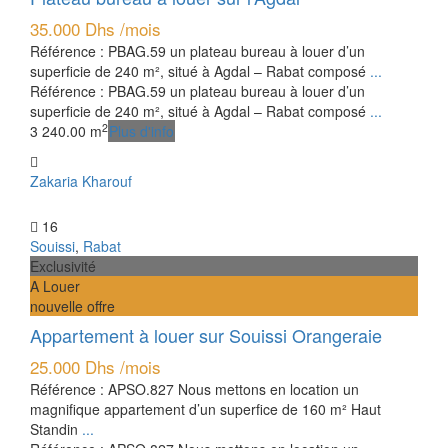
35.000 Dhs
/mois
Référence : PBAG.59 un plateau bureau à louer d’un
superficie de 240 m², situé à Agdal – Rabat composé
...
Référence : PBAG.59 un plateau bureau à louer d’un
superficie de 240 m², situé à Agdal – Rabat composé
...
2
3
240.00 m
Plus d'info
Zakaria Kharouf
16
Souissi
,
Rabat
Exclusivité
A Louer
nouvelle offre
Appartement à louer sur Souissi Orangeraie
25.000 Dhs
/mois
Référence : APSO.827 Nous mettons en location un
magnifique appartement d’un superfice de 160 m² Haut
Standin
...