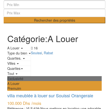
Rechercher des propriétés
Catégorie:A Louer
A Louer
16
Souissi
,
Rabat
Type du bien
Quarties.
Villes
Quarties
Tout
Exclusivité
A Louer
Premuim
villa meublée à louer sur Souissi Orangeraie
100.000 Dhs
/mois
Référence : VLS.629 Nous mettons en location une adorable