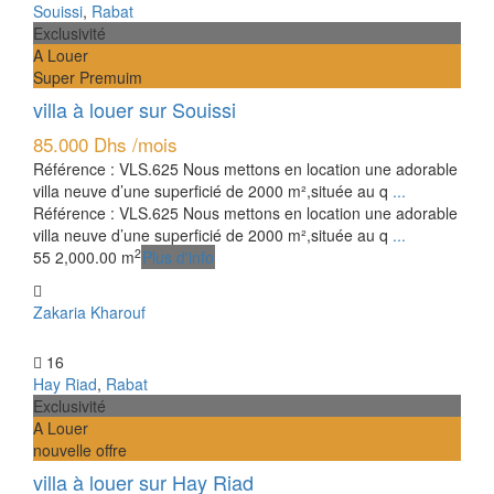
Souissi
,
Rabat
Exclusivité
A Louer
Super Premuim
villa à louer sur Souissi
85.000 Dhs
/mois
Référence : VLS.625 Nous mettons en location une adorable
villa neuve d’une superficié de 2000 m²,située au q
...
Référence : VLS.625 Nous mettons en location une adorable
villa neuve d’une superficié de 2000 m²,située au q
...
2
5
5
2,000.00 m
Plus d'info
Zakaria Kharouf
16
Hay Riad
,
Rabat
Exclusivité
A Louer
nouvelle offre
villa à louer sur Hay Riad