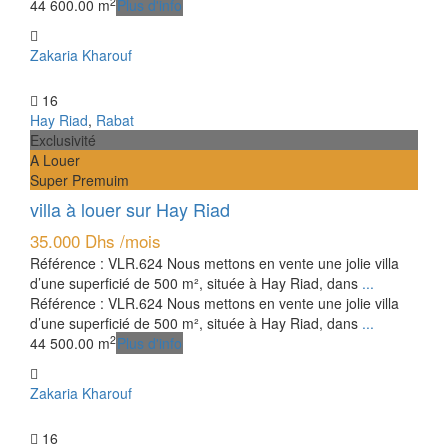
2
4
4
600.00 m
Plus d'info
Zakaria Kharouf
16
Hay Riad
,
Rabat
Exclusivité
A Louer
Super Premuim
villa à louer sur Hay Riad
35.000 Dhs
/mois
Référence : VLR.624 Nous mettons en vente une jolie villa
d’une superficié de 500 m², située à Hay Riad, dans
...
Référence : VLR.624 Nous mettons en vente une jolie villa
d’une superficié de 500 m², située à Hay Riad, dans
...
2
4
4
500.00 m
Plus d'info
Zakaria Kharouf
16