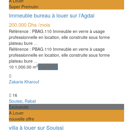
A Louer
Super Premuim
Immeuble bureau à louer sur l’Agdal
200.000 Dhs
/mois
Référence : PBAG.110 Immeuble en verre à usage
professionnelle en location, elle construite sous forme
plateau bure
...
Référence : PBAG.110 Immeuble en verre à usage
professionnelle en location, elle construite sous forme
plateau bure
...
2
10
1,000.00 m
Plus d'info
Zakaria Kharouf
16
Souissi
,
Rabat
Exclusivité
A Louer
nouvelle offre
villa à louer sur Souissi