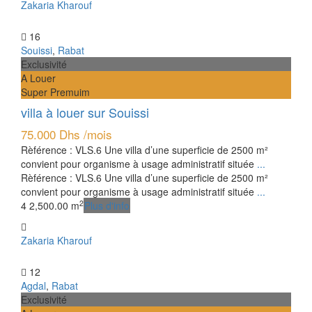
Zakaria Kharouf
16
Souissi
,
Rabat
Exclusivité
A Louer
Super Premuim
villa à louer sur Souissi
75.000 Dhs
/mois
Rèférence : VLS.6 Une villa d’une superficie de 2500 m²
convient pour organisme à usage administratif située
...
Rèférence : VLS.6 Une villa d’une superficie de 2500 m²
convient pour organisme à usage administratif située
...
2
4
2,500.00 m
Plus d'info
Zakaria Kharouf
12
Agdal
,
Rabat
Exclusivité