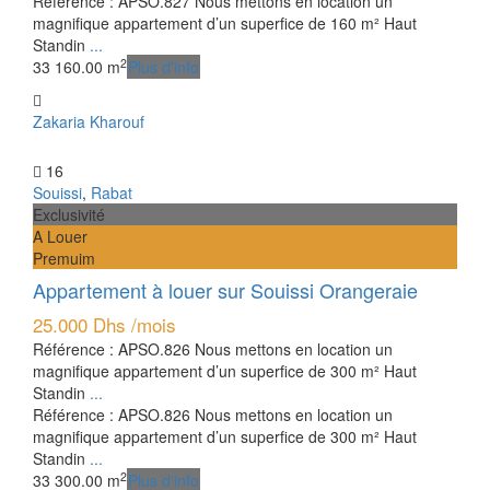
Référence : APSO.827 Nous mettons en location un
magnifique appartement d’un superfice de 160 m² Haut
Standin
...
2
3
3
160.00 m
Plus d'info
Zakaria Kharouf
16
Souissi
,
Rabat
Exclusivité
A Louer
Premuim
Appartement à louer sur Souissi Orangeraie
25.000 Dhs
/mois
Référence : APSO.826 Nous mettons en location un
magnifique appartement d’un superfice de 300 m² Haut
Standin
...
Référence : APSO.826 Nous mettons en location un
magnifique appartement d’un superfice de 300 m² Haut
Standin
...
2
3
3
300.00 m
Plus d'info