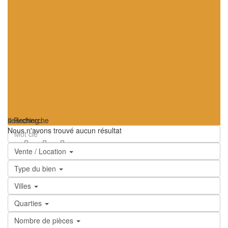
searching...
Recherche
Nous n'avons trouvé aucun résultat
Vente / Location
Type du bien
Villes
Quarties
Nombre de pièces