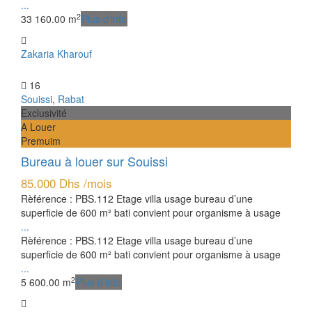
...
2
3
3
160.00 m
Plus d'info
Zakaria Kharouf
16
Souissi
,
Rabat
Exclusivité
A Louer
Premuim
Bureau à louer sur Souissi
85.000 Dhs
/mois
Rèférence : PBS.112 Etage villa usage bureau d’une
superficie de 600 m² bati convient pour organisme à usage
...
Rèférence : PBS.112 Etage villa usage bureau d’une
superficie de 600 m² bati convient pour organisme à usage
...
2
5
600.00 m
Plus d'info