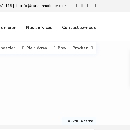
51 119
info@ranaimmobilier.com
|
 un bien
Nos services
Contactez-nous
 position
Plein écran
Prev
Prochain
ouvrir la carte