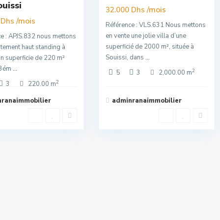
ouissi
Offre
/mois
32.000 Dhs
/mois
 Dhs
Référence : VLS.631 Nous mettons
en vente une jolie villa d’une
e : APJS.832 nous mettons
superficié de 2000 m², située à
tement haut standing à
Souissi, dans
...
un superficie de 220 m²
u 3ém
...
2
5
3
2,000.00 m
2
3
220.00 m
ranaimmobilier
adminranaimmobilier