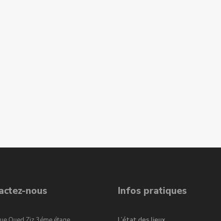
actez-nous
Infos pratiques
ue Oued Ziz 3éme étage
L’état des lieux