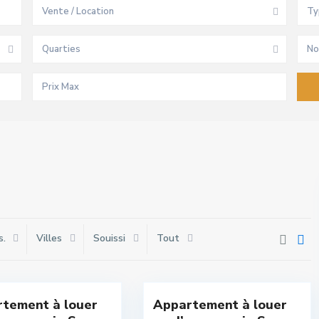
Vente / Location
Ty
Quarties
No
s.
Villes
Souissi
Tout
si
,
Souissi
,
16
Rabat
tement à louer
Appartement à louer
sivité
Exclusivité