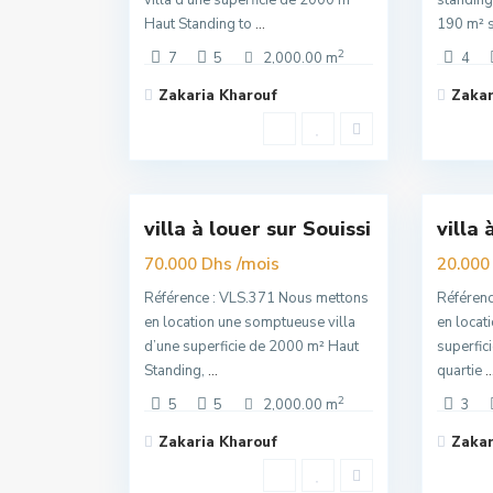
villa d’une superficie de 2000 m²
standing
Haut Standing to
...
190 m² 
2
7
5
2,000.00 m
4
Zakaria Kharouf
Zakar
Souissi
,
Souis
16
Rabat
14
Rabat
villa à louer sur Souissi
villa 
Exclusivité
Exclu
Super
/mois
Super
70.000 Dhs
20.000
Premuim
Premuim
Référence : VLS.371 Nous mettons
Référenc
en location une somptueuse villa
en locat
d’une superficie de 2000 m² Haut
superfic
Standing,
...
quartie
..
2
5
5
2,000.00 m
3
Zakaria Kharouf
Zakar