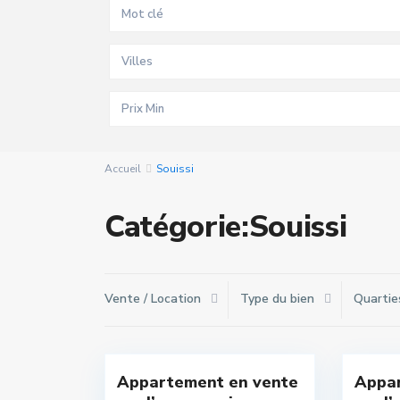
Villes
Accueil
Souissi
Catégorie:Souissi
Vente / Location
Type du bien
Quartie
Souissi
,
Souis
10
Rabat
13
Rabat
Appartement en vente
Appar
Exclusivité
Exclu