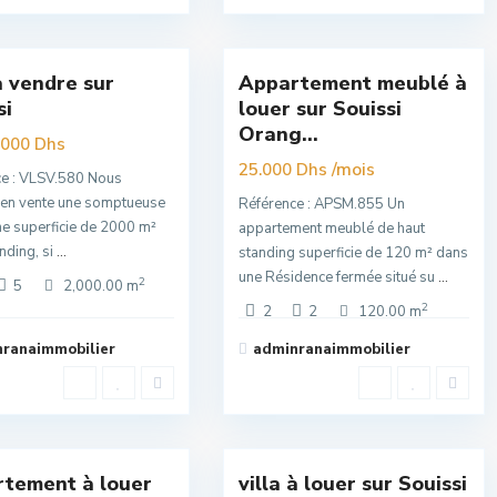
si
,
Souissi
,
15
Rabat
 à vendre sur
Appartement meublé à
Nouvelle
si
louer sur Souissi
Offre
Orang...
.000 Dhs
/mois
25.000 Dhs
ce : VLSV.580 Nous
 en vente une somptueuse
Référence : APSM.855 Un
une superficie de 2000 m²
appartement meublé de haut
nding, si
...
standing superficie de 120 m² dans
une Résidence fermée situé su
...
2
5
2,000.00 m
2
2
2
120.00 m
ranaimmobilier
adminranaimmobilier
si
,
Souissi
,
16
Rabat
tement à louer
villa à louer sur Souissi
Nouvelle