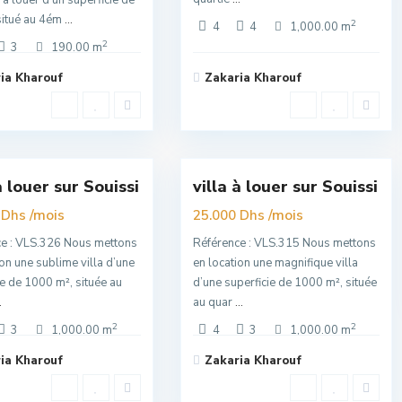
 à louer d’un superficie de
situé au 4ém
...
2
4
4
1,000.00 m
2
3
190.00 m
ia Kharouf
Zakaria Kharouf
si
,
Souissi
,
16
Rabat
à louer sur Souissi
villa à louer sur Souissi
sivité
Exclusivité
/mois
Super
/mois
 Dhs
25.000 Dhs
Premuim
e : VLS.326 Nous mettons
Référence : VLS.315 Nous mettons
ion une sublime villa d’une
en location une magnifique villa
ie de 1000 m², située au
d’une superficie de 1000 m², située
.
au quar
...
2
2
3
1,000.00 m
4
3
1,000.00 m
ia Kharouf
Zakaria Kharouf