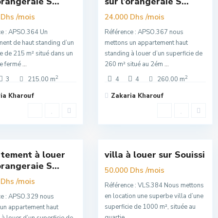
orangeraie S...
sur l’orangeraie S...
Premuim
/mois
/mois
 Dhs
24.000 Dhs
ce : APSO.364 Un
Référence : APSO.367 nous
ent de haut standing d’un
mettons un appartement haut
ie de 215 m² situé dans un
standing à louer d’un superficie de
ce fermé
...
260 m² situé au 2ém
...
2
2
3
215.00 m
4
4
260.00 m
ia Kharouf
Zakaria Kharouf
si
,
Souissi
,
16
Rabat
tement à louer
villa à louer sur Souissi
sivité
Exclusivité
orangeraie S...
Super
/mois
50.000 Dhs
/mois
Premuim
 Dhs
Référence : VLS.384 Nous mettons
en location une superbe villa d’une
ce : APSO.329 nous
superficie de 1000 m², située au
un appartement haut
quartie
...