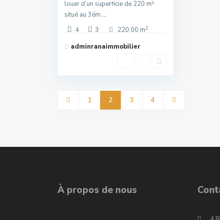
louer d’un superficie de 220 m²
situé au 3ém
...
2
4
3
220.00 m
adminranaimmobilier
1
2
3
4
À propos de nous
Cont
4,R