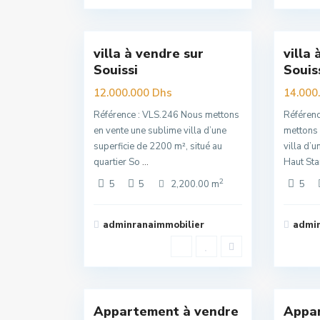
Souissi
,
Souis
16
Rabat
16
Rabat
villa à vendre sur
villa
Premuim
Premuim
Souissi
Souis
12.000.000 Dhs
14.000
Référence : VLS.246 Nous mettons
Référen
en vente une sublime villa d’une
mettons
superficie de 2200 m², situé au
villa d’
quartier So
...
Haut Sta
2
5
5
2,200.00 m
5
adminranaimmobilier
admin
Souissi
,
Souis
16
Rabat
16
Rabat
Appartement à vendre
Appar
Nouvelle
Nouvelle