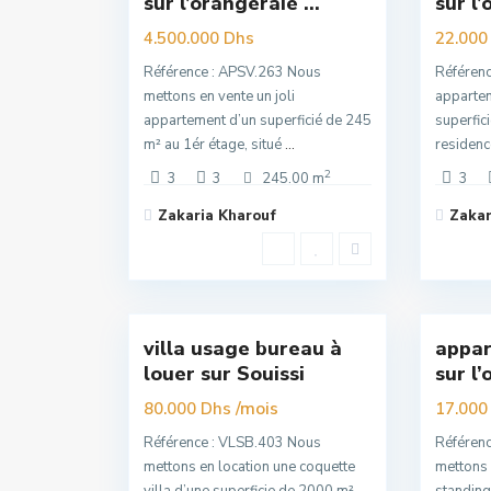
sur l’orangeraie ...
sur l’
Super
Super
Premuim
Premuim
4.500.000 Dhs
22.000
Référence : APSV.263 Nous
Référen
mettons en vente un joli
appartem
appartement d’un superficié de 245
superfic
m² au 1ér étage, situé
...
residen
2
3
3
245.00 m
3
Zakaria Kharouf
Zakar
Souissi
,
Souis
16
Rabat
13
Rabat
villa usage bureau à
appar
Exclusivité
Exclu
louer sur Souissi
sur l’
Super
Super
Premuim
/mois
Premuim
80.000 Dhs
17.000
Référence : VLSB.403 Nous
Référen
mettons en location une coquette
mettons 