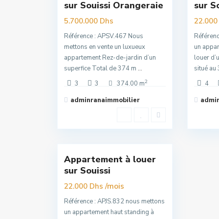
sur Souissi Orangeraie
sur S
Offre
Offre
5.700.000 Dhs
22.000
Référence : APSV.467 Nous
Référenc
mettons en vente un luxueux
un appar
appartement Rez-de-jardin d’un
louer d’
superfice Total de 374 m
...
situé a
2
3
3
374.00 m
4
adminranaimmobilier
admin
Souissi
,
16
Rabat
Appartement à louer
Nouvelle
sur Souissi
Offre
/mois
22.000 Dhs
Référence : APJS.832 nous mettons
un appartement haut standing à