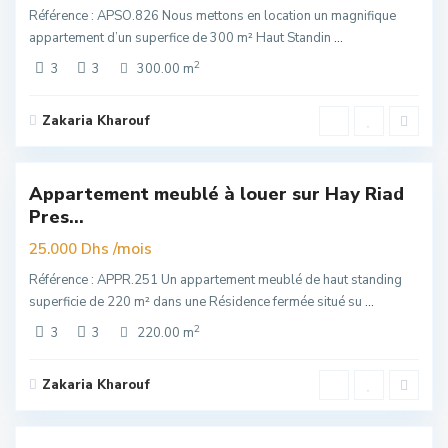
Référence : APSO.826 Nous mettons en location un magnifique
appartement d’un superfice de 300 m² Haut Standin
...
2
3
3
300.00 m
Zakaria Kharouf
Hay
Riad
,
6
Rabat
Appartement meublé à louer sur Hay Riad
Exclusivité
Pres...
er
uim
/mois
25.000 Dhs
Référence : APPR.251 Un appartement meublé de haut standing
superficie de 220 m² dans une Résidence fermée situé su
...
2
3
3
220.00 m
Zakaria Kharouf
Hay
Riad
,
6
Rabat