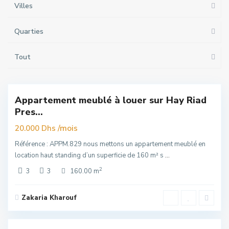
Villes
Quarties
Tout
Hay
Riad
,
4
Rabat
Appartement meublé à louer sur Hay Riad
Exclusivité
Pres...
elle
re
/mois
20.000 Dhs
Référence : APPM.829 nous mettons un appartement meublé en
location haut standing d’un superficie de 160 m² s
...
2
3
3
160.00 m
Zakaria Kharouf
Agdal
,
2
Rabat