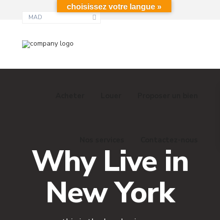
choisissez votre langue »
MAD
Acheter
Louer
Proposer un bien
Nos services
Contactez-nous
Why Live in
New York