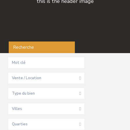
this is the header image
Recherche
Vente / Location
Type du bien
Villes
Quarties