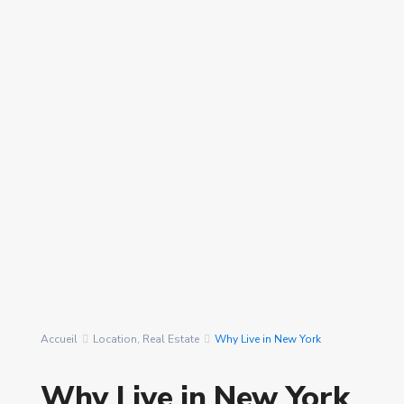
Quarties
Nombre de pièces
Rechercher Des
nous avons trouvé
0
Propriétés
résultats
Accueil
Location
,
Real Estate
Why Live in New York
Why Live in New York