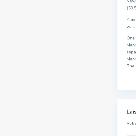
New 
(59.
A mo
was 
One 
Manh
sepa
Manh
The 
Lai
Votr