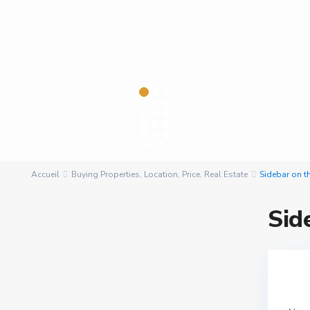
Accueil
Buying Properties
,
Location
,
Price
,
Real Estate
Sidebar on th
Sid