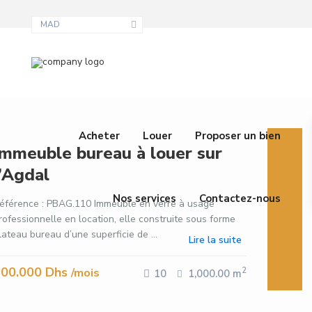
MAD
Acheter
Louer
Proposer un bien
Immeuble bureau à louer sur
l’Agdal
Nos services
Contactez-nous
éférence : PBAG.110 Immeuble en verre à usage
rofessionnelle en location, elle construite sous forme
lateau bureau d’une superficie de ...
Lire la suite
200.000 Dhs
/mois
2
10
1,000.00 m